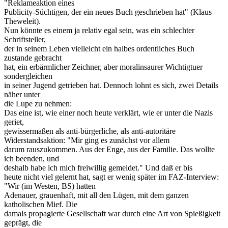
"Reklameaktion eines
Publicity-Süchtigen, der ein neues Buch geschrieben hat" (Klaus
Theweleit).
Nun könnte es einem ja relativ egal sein, was ein schlechter
Schriftsteller,
der in seinem Leben vielleicht ein halbes ordentliches Buch
zustande gebracht
hat, ein erbärmlicher Zeichner, aber moralinsaurer Wichtigtuer
sondergleichen
in seiner Jugend getrieben hat. Dennoch lohnt es sich, zwei Details
näher unter
die Lupe zu nehmen:
Das eine ist, wie einer noch heute verklärt, wie er unter die Nazis
geriet,
gewissermaßen als anti-bürgerliche, als anti-autoritäre
Widerstandsaktion: "Mir ging es zunächst vor allem
darum rauszukommen. Aus der Enge, aus der Familie. Das wollte
ich beenden, und
deshalb habe ich mich freiwillig gemeldet." Und daß er bis
heute nicht viel gelernt hat, sagt er wenig später im FAZ-Interview:
"Wir (im Westen, BS) hatten
Adenauer, grauenhaft, mit all den Lügen, mit dem ganzen
katholischen Mief. Die
damals propagierte Gesellschaft war durch eine Art von Spießigkeit
geprägt, die