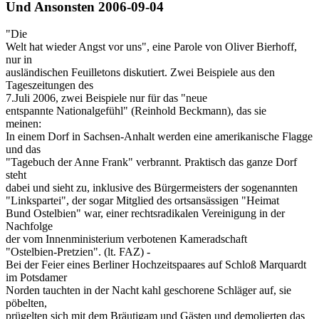
Und Ansonsten 2006-09-04
"Die
Welt hat wieder Angst vor uns", eine Parole von Oliver Bierhoff,
nur in
ausländischen Feuilletons diskutiert. Zwei Beispiele aus den
Tageszeitungen des
7.Juli 2006, zwei Beispiele nur für das "neue
entspannte Nationalgefühl" (Reinhold Beckmann), das sie
meinen:
In einem Dorf in Sachsen-Anhalt werden eine amerikanische Flagge
und das
"Tagebuch der Anne Frank" verbrannt. Praktisch das ganze Dorf
steht
dabei und sieht zu, inklusive des Bürgermeisters der sogenannten
"Linkspartei", der sogar Mitglied des ortsansässigen "Heimat
Bund Ostelbien" war, einer rechtsradikalen Vereinigung in der
Nachfolge
der vom Innenministerium verbotenen Kameradschaft
"Ostelbien-Pretzien". (lt. FAZ) -
Bei der Feier eines Berliner Hochzeitspaares auf Schloß Marquardt
im Potsdamer
Norden tauchten in der Nacht kahl geschorene Schläger auf, sie
pöbelten,
prügelten sich mit dem Bräutigam und Gästen und demolierten das