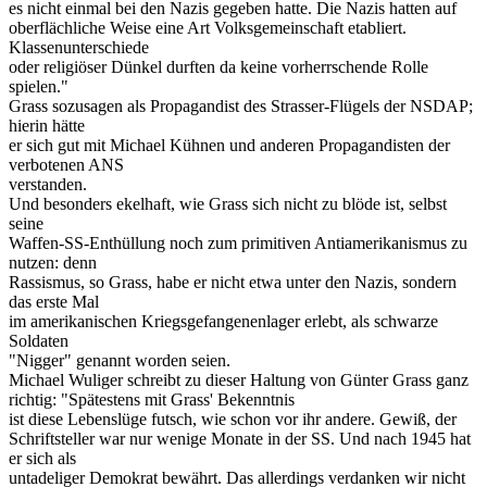
es nicht einmal bei den Nazis gegeben hatte. Die Nazis hatten auf
oberflächliche Weise eine Art Volksgemeinschaft etabliert.
Klassenunterschiede
oder religiöser Dünkel durften da keine vorherrschende Rolle
spielen."
Grass sozusagen als Propagandist des Strasser-Flügels der NSDAP;
hierin hätte
er sich gut mit Michael Kühnen und anderen Propagandisten der
verbotenen ANS
verstanden.
Und besonders ekelhaft, wie Grass sich nicht zu blöde ist, selbst
seine
Waffen-SS-Enthüllung noch zum primitiven Antiamerikanismus zu
nutzen: denn
Rassismus, so Grass, habe er nicht etwa unter den Nazis, sondern
das erste Mal
im amerikanischen Kriegsgefangenenlager erlebt, als schwarze
Soldaten
"Nigger" genannt worden seien.
Michael Wuliger schreibt zu dieser Haltung von Günter Grass ganz
richtig: "Spätestens mit Grass' Bekenntnis
ist diese Lebenslüge futsch, wie schon vor ihr andere. Gewiß, der
Schriftsteller war nur wenige Monate in der SS. Und nach 1945 hat
er sich als
untadeliger Demokrat bewährt. Das allerdings verdanken wir nicht