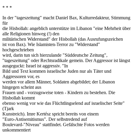
* * *
In der "tageszeitung" macht Daniel Bax, Kulturredakteur, Stimmung
für
die Hisbollah: angeblich unterstütze im Libanon "eine Mehrheit über
alle Religionen hinweg (!) den
militärischen Widerstand" der Hisbollah (das Ausrufungszeichen
ist von Bax). Wie Islamisten-Terror zu "Widerstand"
hochgeschrieben
wird, darin tun sich hierzulande "Süddeutsche Zeitung",
"tageszeitung" oder Rechtsradikale gemein. Der Aggressor ist längst
ausgeguckt: Israel ist aggressiv. "In
Bild und Text kommen israelische Juden nur als Täter und
Aggressoren vor, es
werden vor allem Männer, Soldaten abgebildet; der Libanon
hingegen scheint aus
Frauen und - vorzugsweise toten - Kindern zu bestehen. Die
Hisbollah kommt
ebenso wenig vor wie das Flüchtlingselend auf israelischer Seite"
(Tjark
Kunstreich). Imre Kertész spricht bereits von einem
"Euro-Antisemitismus". Der selbstredend auf
Boulevard-"Niveau" stattfindet. Gefälschte Fotos werden
unkommentiert