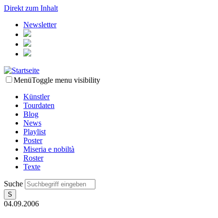
Direkt zum Inhalt
Newsletter
Menü
Toggle menu visibility
Künstler
Tourdaten
Blog
News
Playlist
Poster
Miseria e nobiltà
Roster
Texte
Suche
04.09.2006