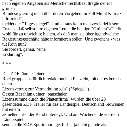
nach eigenen Angaben als Menschenrechtsbeauftragte der rot-
grünen
Bundesregierung nicht über deren Vorgehen im Fall Murat Kurnaz
informiert",
meldet der "Tagesspiegel". Und daraus kann man zweierlei lesen:
Erstens, daß selbst ihre eigenen Leute die heutige "Grünen"-Chefin
wohl für zu unwichtig hielten, als daß man sie über irgendwelche
Regierungsgeschäfte hätte informieren sollen. Und zweitens - was
tut Roth nun?
Sie fordert, genau, "eine
Erklärung".
* * *
Das ZDF räumte "einer
Rockgruppe ausführlich redaktionellen Platz ein, mit der es bereits
einen
Lizenzvertrag zur Vermarktung gab" ("Spiegel").
Gegen Bezahlung einer "pauschalen
Lizenzsumme durch die Plattenfirma" wurden die über 20
gesendeten ZDF-Trailer für das Länderspiel Deutschland-Slowenien
mit einem
aktuellen Titel der Band unterlegt. Und am Wochenende vor dem
Länderspiel
sendete die ZDF-Sportreportage, bisher ja nicht gerade als