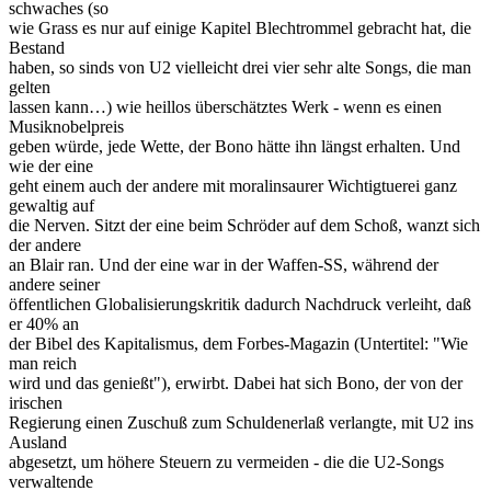
schwaches (so
wie Grass es nur auf einige Kapitel Blechtrommel gebracht hat, die
Bestand
haben, so sinds von U2 vielleicht drei vier sehr alte Songs, die man
gelten
lassen kann…) wie heillos überschätztes Werk - wenn es einen
Musiknobelpreis
geben würde, jede Wette, der Bono hätte ihn längst erhalten. Und
wie der eine
geht einem auch der andere mit moralinsaurer Wichtigtuerei ganz
gewaltig auf
die Nerven. Sitzt der eine beim Schröder auf dem Schoß, wanzt sich
der andere
an Blair ran. Und der eine war in der Waffen-SS, während der
andere seiner
öffentlichen Globalisierungskritik dadurch Nachdruck verleiht, daß
er 40% an
der Bibel des Kapitalismus, dem Forbes-Magazin (Untertitel: "Wie
man reich
wird und das genießt"), erwirbt. Dabei hat sich Bono, der von der
irischen
Regierung einen Zuschuß zum Schuldenerlaß verlangte, mit U2 ins
Ausland
abgesetzt, um höhere Steuern zu vermeiden - die die U2-Songs
verwaltende