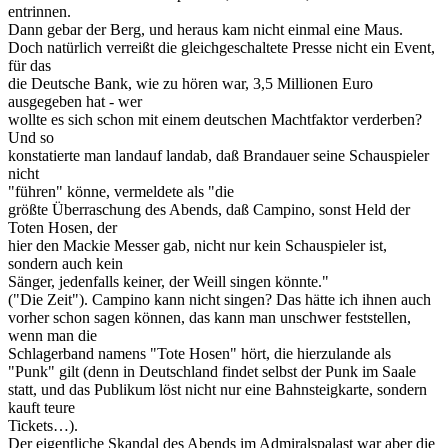
entrinnen.
Dann gebar der Berg, und heraus kam nicht einmal eine Maus.
Doch natürlich verreißt die gleichgeschaltete Presse nicht ein Event,
für das
die Deutsche Bank, wie zu hören war, 3,5 Millionen Euro
ausgegeben hat - wer
wollte es sich schon mit einem deutschen Machtfaktor verderben?
Und so
konstatierte man landauf landab, daß Brandauer seine Schauspieler
nicht
"führen" könne, vermeldete als "die
größte Überraschung des Abends, daß Campino, sonst Held der
Toten Hosen, der
hier den Mackie Messer gab, nicht nur kein Schauspieler ist,
sondern auch kein
Sänger, jedenfalls keiner, der Weill singen könnte."
("Die Zeit"). Campino kann nicht singen? Das hätte ich ihnen auch
vorher schon sagen können, das kann man unschwer feststellen,
wenn man die
Schlagerband namens "Tote Hosen" hört, die hierzulande als
"Punk" gilt (denn in Deutschland findet selbst der Punk im Saale
statt, und das Publikum löst nicht nur eine Bahnsteigkarte, sondern
kauft teure
Tickets…).
Der eigentliche Skandal des Abends im Admiralspalast war aber die