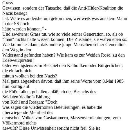
Grass'
Gewissen, sondern der Tatsache, daß die Anti-Hitler-Koalition die
Nazis besiegt
hat. Wäre es andersherum gekommen, wer weiß was aus dem Mann
in der SS noch
hätte werden können." -
Und zweitens: Grass tut, wie so viele seiner Generation, so, als ob
"man" nichts hätte wissen können. Die Zustände, sie waren eben so.
Wie kommt es dann, daß andere junge Menschen seiner Generation
den Weg in den
Widerstand gefunden haben? Wie kam es zur Weißen Rose, zu den
Edelweißpiraten?
Oder wenigstens zum Beispiel den Katholiken oder Bürgerlichen,
die einfach nicht
mittun wollten bei den Nazis?
Mal ganz abgesehen davon, daß ihm seine Worte vom 8.Mai 1985
nun kräftig auf
die Füße fallen, gehalten anläßlich des Besuchs des
Soldatenfriedhofs Bitburg
von Kohl und Reagan: "Doch
was sagen die wiederholten Beteuerungen, es habe die
überwiegende Mehrheit des
deutschen Volkes von Gaskammern, Massenvernichtungen, vom
Völkermord nichts
gewußt? Diese Unwissenheit spricht nicht frei. Sie ist