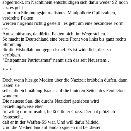
abgedruckt, im Nachhinein entschuldigen sich dafür weder SZ noch
taz, es geht
ja nur um Stimmungsjournalismus. Manipulierte Opferzahlen,
verdrehte Fakten
werden nirgends richtig gestellt - es geht um eine besondere Form
des
Antisemitismus, da dürfen Fakten nicht im Wege stehen.
So macht in Deutschland eine breite Front von links bis ganz rechts
Stimmung
für die Hisbollah und gegen Israel. Es ist widerlich, dies zu
verfolgen.
"Entspannter Patriotismus" nennt sich das seit Neuestem…
* * *
Doch wenn hiesige Medien über die Nazizeit brabbeln dürfen, dann
lassen sie
selbst die Schmähung Israels auf die hinteren Seiten des Feuilletons
wandern.
Die neueste Sau, die durchs Nazidorf getrieben wird
beziehungsweise eher
freiwillig dort rumsuhlt, heißt Günter Grass. Der hat plötzlich
festgestellt,
daß er in der Waffen-SS war. Und will dafür Mitleid.
Und die Medien landauf landab spielen mit bei dieser