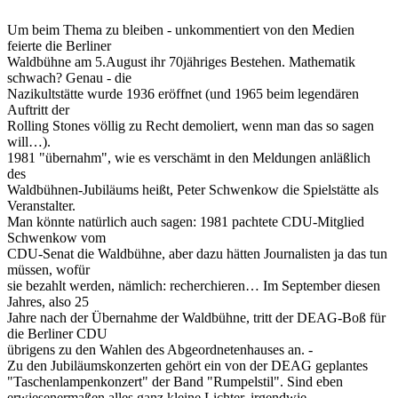
Um beim Thema zu bleiben - unkommentiert von den Medien
feierte die Berliner
Waldbühne am 5.August ihr 70jähriges Bestehen. Mathematik
schwach? Genau - die
Nazikultstätte wurde 1936 eröffnet (und 1965 beim legendären
Auftritt der
Rolling Stones völlig zu Recht demoliert, wenn man das so sagen
will…).
1981 "übernahm", wie es verschämt in den Meldungen anläßlich
des
Waldbühnen-Jubiläums heißt, Peter Schwenkow die Spielstätte als
Veranstalter.
Man könnte natürlich auch sagen: 1981 pachtete CDU-Mitglied
Schwenkow vom
CDU-Senat die Waldbühne, aber dazu hätten Journalisten ja das tun
müssen, wofür
sie bezahlt werden, nämlich: recherchieren… Im September diesen
Jahres, also 25
Jahre nach der Übernahme der Waldbühne, tritt der DEAG-Boß für
die Berliner CDU
übrigens zu den Wahlen des Abgeordnetenhauses an. -
Zu den Jubiläumskonzerten gehört ein von der DEAG geplantes
"Taschenlampenkonzert" der Band "Rumpelstil". Sind eben
erwiesenermaßen alles ganz kleine Lichter, irgendwie.