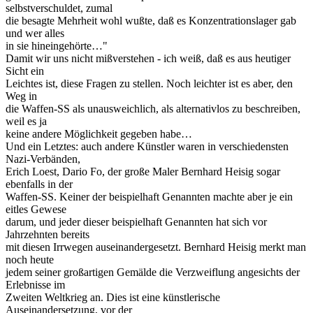
selbstverschuldet, zumal
die besagte Mehrheit wohl wußte, daß es Konzentrationslager gab
und wer alles
in sie hineingehörte…"
Damit wir uns nicht mißverstehen - ich weiß, daß es aus heutiger
Sicht ein
Leichtes ist, diese Fragen zu stellen. Noch leichter ist es aber, den
Weg in
die Waffen-SS als unausweichlich, als alternativlos zu beschreiben,
weil es ja
keine andere Möglichkeit gegeben habe…
Und ein Letztes: auch andere Künstler waren in verschiedensten
Nazi-Verbänden,
Erich Loest, Dario Fo, der große Maler Bernhard Heisig sogar
ebenfalls in der
Waffen-SS. Keiner der beispielhaft Genannten machte aber je ein
eitles Gewese
darum, und jeder dieser beispielhaft Genannten hat sich vor
Jahrzehnten bereits
mit diesen Irrwegen auseinandergesetzt. Bernhard Heisig merkt man
noch heute
jedem seiner großartigen Gemälde die Verzweiflung angesichts der
Erlebnisse im
Zweiten Weltkrieg an. Dies ist eine künstlerische
Auseinandersetzung, vor der