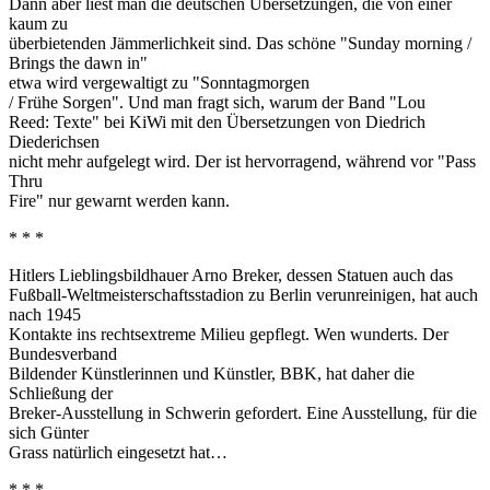
Dann aber liest man die deutschen Übersetzungen, die von einer
kaum zu
überbietenden Jämmerlichkeit sind. Das schöne "Sunday morning /
Brings the dawn in"
etwa wird vergewaltigt zu "Sonntagmorgen
/ Frühe Sorgen". Und man fragt sich, warum der Band "Lou
Reed: Texte" bei KiWi mit den Übersetzungen von Diedrich
Diederichsen
nicht mehr aufgelegt wird. Der ist hervorragend, während vor "Pass
Thru
Fire" nur gewarnt werden kann.
* * *
Hitlers Lieblingsbildhauer Arno Breker, dessen Statuen auch das
Fußball-Weltmeisterschaftsstadion zu Berlin verunreinigen, hat auch
nach 1945
Kontakte ins rechtsextreme Milieu gepflegt. Wen wunderts. Der
Bundesverband
Bildender Künstlerinnen und Künstler, BBK, hat daher die
Schließung der
Breker-Ausstellung in Schwerin gefordert. Eine Ausstellung, für die
sich Günter
Grass natürlich eingesetzt hat…
* * *