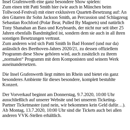
Insel Grafenwerth eine ganz besondere Show spielen:
Zum einen tritt Patti Smith hier (wie auch in München beim
Tollwood-Festival) mit einer exklusiven Quartett-Besetzung auf: An
den Gitarren ihr Sohn Jackson Smith, an Percussion und Schlagzeug
Sebastian Rochford (Polar Bear, Pulled By Magnets) und natürlich
Tony Shanahan an Bass und Keyboards, der nicht nur seit über 25
Jahren ebenfalls Bandmitglied ist, sondern dem sie auch in all ihren
sonstigen Besetzungen vertraut.
Zum anderen wird sich Patti Smith In Bad Honnef (und nur da)
anlässlich des Beethoven-Jahres 2020/21, zu dessen offiziellem
Programm diese Show gehören wird, auch zusätzlich zu ihrem
„normalen“ Programm mit dem Komponisten und seinem Werk
auseinandersetzen.
Die Insel Grafenwerth liegt mitten im Rhein und bietet ein ganz
besonderes Ambiente für dieses besondere, komplett bestuhlte
Konzert.
Der Vorverkauf beginnt am Donnerstag, 9.7.2020, 10:00 Uhr
ausschließlich auf unserer Website und bei unserem Ticketing-
Partner Ticketmaster (und nein, wir bekommen kein Geld dafür…).
Ab Montag, 13.7.2020, 10:00 Uhr sind die Tickets auch bei allen
anderen VVK-Stellen erhältlich.