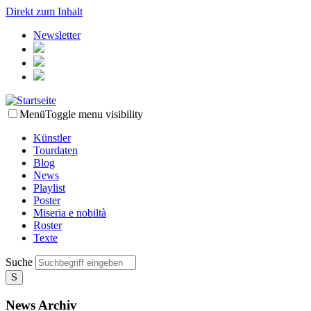
Direkt zum Inhalt
Newsletter
Menü
Toggle menu visibility
Künstler
Tourdaten
Blog
News
Playlist
Poster
Miseria e nobiltà
Roster
Texte
Suche
News Archiv