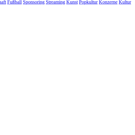
haft
Fußball
Sponsoring
Streaming
Kunst
Popkultur
Konzerne
Kultur