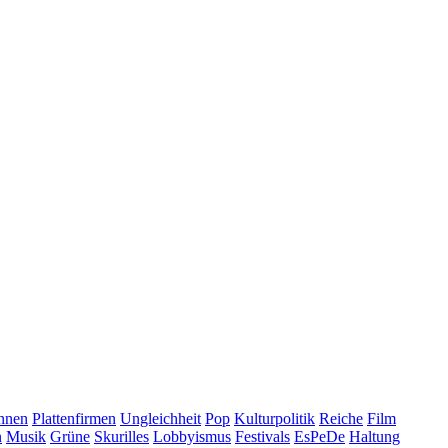
nnen
Plattenfirmen
Ungleichheit
Pop
Kulturpolitik
Reiche
Film
n
Musik
Grüne
Skurilles
Lobbyismus
Festivals
EsPeDe
Haltung