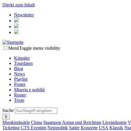
Direkt zum Inhalt
Newsletter
Menü
Toggle menu visibility
Künstler
Tourdaten
Blog
News
Playlist
Poster
Miseria e nobiltà
Roster
Texte
Suche
Musikindustrie
China
Staatspop
Armut und Reichtum
Liveindustrie
V
Ticketing
CTS Eventim
Netzpolitik
Satire
Konzerte
USA
Klassik
Nud