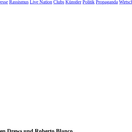
esse
Rassismus
Live Nation
Clubs
Künstler
Politik
Propaganda
Wirtsc
rgen Drews und Roberto Blanco