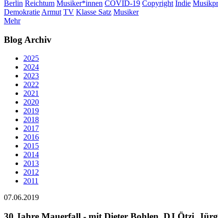
Berlin
Reichtum
Musiker*innen
COVID-19
Copyright
Indie
Musikpr
Demokratie
Armut
TV
Klasse Satz
Musiker
Mehr
Blog Archiv
2025
2024
2023
2022
2021
2020
2019
2018
2017
2016
2015
2014
2013
2012
2011
07.06.2019
30 Jahre Mauerfall - mit Dieter Bohlen, DJ Ötzi, Jü