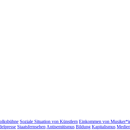
olksbühne
Soziale Situation von Künstlern
Einkommen von Musiker*i
elpresse
Staatsfernsehen
Antisemitismus
Bildung
Kapitalismus
Medie