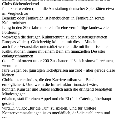
Clubs flächendeckend
finanziert werden (denn die Ausstattung deutscher Spielstätten etwa
im Vergleich zu
Benelux oder Frankreich ist hanebüchen; in Frankreich sorgte
Kulturminister
Lang in den 80er Jahren bereits für eine vernünftige landesweite
Förderung,
weswegen die dortigen Kulturzentren zu den bestausgestatteten
Europas zählen). Gleichzeitig könnten mit diesen Mitteln
auch freie Veranstalter unterstützt werden, die mit ihren riskanten
Kalkulationen immer mit einem Bein am finanziellen Desaster
entlangschrammen
(kein Clubkonzert unter 200 Zuschauern läßt sich sinnvoll rechnen,
wenn man
faire Gagen bei günstigen Ticketpreisen anstrebt – aber gerade diese
kleinen
Clubkonzerte sind es, die den Karriereaufbau von Bands
ermöglichen). Und wenn die Infrastruktur finanziert wäre,
könnten Künstler und Bands endlich auch die dringend benötigten
Mindestgagen
erhalten, statt für einen Appel und ein Ei (falls Catering überhaupt
gestellt
wird...), vulgo: „für die Tür“ zu spielen. Und für größere
Konzertveranstaltungen ist es unerläßlich, daß die etablierten und
von den