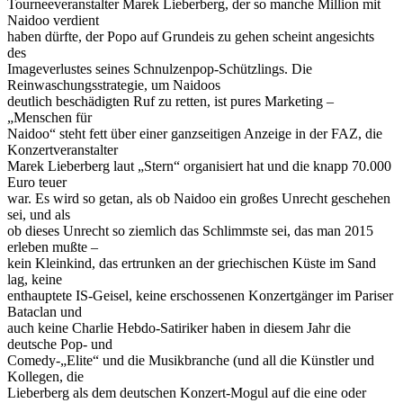
Tourneeveranstalter Marek Lieberberg, der so manche Million mit
Naidoo verdient
haben dürfte, der Popo auf Grundeis zu gehen scheint angesichts
des
Imageverlustes seines Schnulzenpop-Schützlings. Die
Reinwaschungsstrategie, um Naidoos
deutlich beschädigten Ruf zu retten, ist pures Marketing –
„Menschen für
Naidoo“ steht fett über einer ganzseitigen Anzeige in der FAZ, die
Konzertveranstalter
Marek Lieberberg laut „Stern“ organisiert hat und die knapp 70.000
Euro teuer
war. Es wird so getan, als ob Naidoo ein großes Unrecht geschehen
sei, und als
ob dieses Unrecht so ziemlich das Schlimmste sei, das man 2015
erleben mußte –
kein Kleinkind, das ertrunken an der griechischen Küste im Sand
lag, keine
enthauptete IS-Geisel, keine erschossenen Konzertgänger im Pariser
Bataclan und
auch keine Charlie Hebdo-Satiriker haben in diesem Jahr die
deutsche Pop- und
Comedy-„Elite“ und die Musikbranche (und all die Künstler und
Kollegen, die
Lieberberg als dem deutschen Konzert-Mogul auf die eine oder