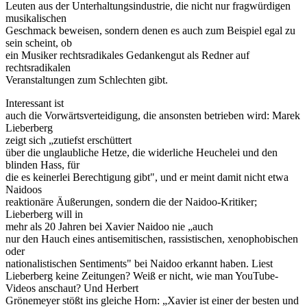
Leuten aus der Unterhaltungsindustrie, die nicht nur fragwürdigen
musikalischen
Geschmack beweisen, sondern denen es auch zum Beispiel egal zu
sein scheint, ob
ein Musiker rechtsradikales Gedankengut als Redner auf
rechtsradikalen
Veranstaltungen zum Schlechten gibt.
Interessant ist
auch die Vorwärtsverteidigung, die ansonsten betrieben wird: Marek
Lieberberg
zeigt sich „zutiefst erschüttert
über die unglaubliche Hetze, die widerliche Heuchelei und den
blinden Hass, für
die es keinerlei Berechtigung gibt", und er meint damit nicht etwa
Naidoos
reaktionäre Äußerungen, sondern die der Naidoo-Kritiker;
Lieberberg will in
mehr als 20 Jahren bei Xavier Naidoo nie „auch
nur den Hauch eines antisemitischen, rassistischen, xenophobischen
oder
nationalistischen Sentiments" bei Naidoo erkannt haben. Liest
Lieberberg keine Zeitungen? Weiß er nicht, wie man YouTube-
Videos anschaut? Und Herbert
Grönemeyer stößt ins gleiche Horn: „Xavier ist einer der besten und