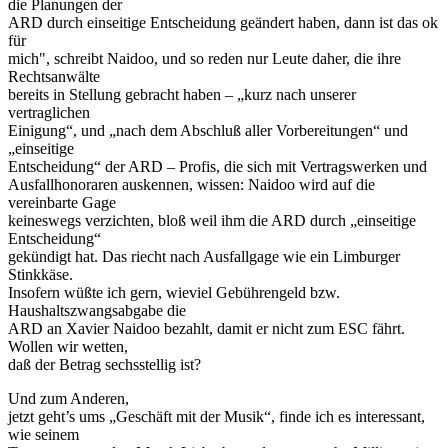
die Planungen der
ARD durch einseitige Entscheidung geändert haben, dann ist das ok
für
mich", schreibt Naidoo, und so reden nur Leute daher, die ihre
Rechtsanwälte
bereits in Stellung gebracht haben – „kurz nach unserer
vertraglichen
Einigung“, und „nach dem Abschluß aller Vorbereitungen“ und
„einseitige
Entscheidung“ der ARD – Profis, die sich mit Vertragswerken und
Ausfallhonoraren auskennen, wissen: Naidoo wird auf die
vereinbarte Gage
keineswegs verzichten, bloß weil ihm die ARD durch „einseitige
Entscheidung“
gekündigt hat. Das riecht nach Ausfallgage wie ein Limburger
Stinkkäse.
Insofern wüßte ich gern, wieviel Gebührengeld bzw.
Haushaltszwangsabgabe die
ARD an Xavier Naidoo bezahlt, damit er nicht zum ESC fährt.
Wollen wir wetten,
daß der Betrag sechsstellig ist?
Und zum Anderen,
jetzt geht’s ums „Geschäft mit der Musik“, finde ich es interessant,
wie seinem