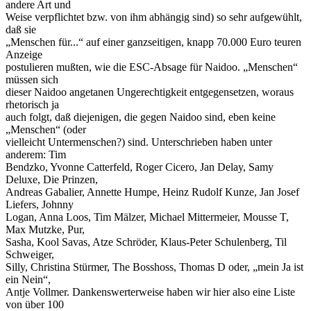
andere Art und
Weise verpflichtet bzw. von ihm abhängig sind) so sehr aufgewühlt,
daß sie
„Menschen für...“ auf einer ganzseitigen, knapp 70.000 Euro teuren
Anzeige
postulieren mußten, wie die ESC-Absage für Naidoo. „Menschen“
müssen sich
dieser Naidoo angetanen Ungerechtigkeit entgegensetzen, woraus
rhetorisch ja
auch folgt, daß diejenigen, die gegen Naidoo sind, eben keine
„Menschen“ (oder
vielleicht Untermenschen?) sind. Unterschrieben haben unter
anderem: Tim
Bendzko, Yvonne Catterfeld, Roger Cicero, Jan Delay, Samy
Deluxe, Die Prinzen,
Andreas Gabalier, Annette Humpe, Heinz Rudolf Kunze, Jan Josef
Liefers, Johnny
Logan, Anna Loos, Tim Mälzer, Michael Mittermeier, Mousse T,
Max Mutzke, Pur,
Sasha, Kool Savas, Atze Schröder, Klaus-Peter Schulenberg, Til
Schweiger,
Silly, Christina Stürmer, The Bosshoss, Thomas D oder, „mein Ja ist
ein Nein“,
Antje Vollmer. Dankenswerterweise haben wir hier also eine Liste
von über 100