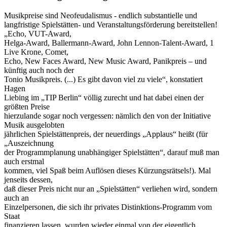
Musikpreise sind Neofeudalismus - endlich substantielle und
langfristige Spielstätten- und Veranstaltungsförderung bereitstellen!
„Echo, VUT-Award,
Helga-Award, Ballermann-Award, John Lennon-Talent-Award, 1
Live Krone, Comet,
Echo, New Faces Award, New Music Award, Panikpreis – und
künftig auch noch der
Tonio Musikpreis. (...) Es gibt davon viel zu viele“, konstatiert
Hagen
Liebing im „TIP Berlin“ völlig zurecht und hat dabei einen der
größten Preise
hierzulande sogar noch vergessen: nämlich den von der Initiative
Musik ausgelobten
jährlichen Spielstättenpreis, der neuerdings „Applaus“ heißt (für
„Auszeichnung
der Programmplanung unabhängiger Spielstätten“, darauf muß man
auch erstmal
kommen, viel Spaß beim Auflösen dieses Kürzungsrätsels!). Mal
jenseits dessen,
daß dieser Preis nicht nur an „Spielstätten“ verliehen wird, sondern
auch an
Einzelpersonen, die sich ihr privates Distinktions-Programm vom
Staat
finanzieren lassen, wurden wieder einmal von der eigentlich