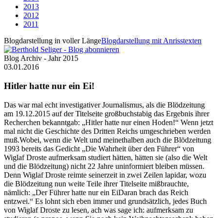
2013
2012
2011
Blogdarstellung in voller Länge
Blogdarstellung mit Anrisstexten
Blog Archiv - Jahr 2015
03.01.2016
Hitler hatte nur ein Ei!
Das war mal echt investigativer Journalismus, als die Blödzeitung
am 19.12.2015 auf der Titelseite großbuchstabig das Ergebnis ihrer
Recherchen bekanntgab: „Hitler hatte nur einen Hoden!“ Wenn jetzt
mal nicht die Geschichte des Dritten Reichs umgeschrieben werden
muß.Wobei, wenn die Welt und meinethalben auch die Blödzeitung
1993 bereits das Gedicht „Die Wahrheit über den Führer“ von
Wiglaf Droste aufmerksam studiert hätten, hätten sie (also die Welt
und die Blödzeitung) nicht 22 Jahre uninformiert bleiben müssen.
Denn Wiglaf Droste reimte seinerzeit in zwei Zeilen lapidar, wozu
die Blödzeitung nun weite Teile ihrer Titelseite mißbrauchte,
nämlich: „Der Führer hatte nur ein EiDaran brach das Reich
entzwei.“ Es lohnt sich eben immer und grundsätzlich, jedes Buch
von Wiglaf Droste zu lesen, ach was sage ich: aufmerksam zu