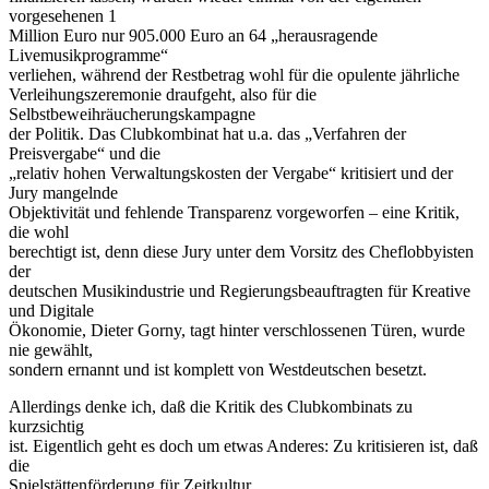
vorgesehenen 1
Million Euro nur 905.000 Euro an 64 „herausragende
Livemusikprogramme“
verliehen, während der Restbetrag wohl für die opulente jährliche
Verleihungszeremonie draufgeht, also für die
Selbstbeweihräucherungskampagne
der Politik. Das Clubkombinat hat u.a. das „Verfahren der
Preisvergabe“ und die
„relativ hohen Verwaltungskosten der Vergabe“ kritisiert und der
Jury mangelnde
Objektivität und fehlende Transparenz vorgeworfen – eine Kritik,
die wohl
berechtigt ist, denn diese Jury unter dem Vorsitz des Cheflobbyisten
der
deutschen Musikindustrie und Regierungsbeauftragten für Kreative
und Digitale
Ökonomie, Dieter Gorny, tagt hinter verschlossenen Türen, wurde
nie gewählt,
sondern ernannt und ist komplett von Westdeutschen besetzt.
Allerdings denke ich, daß die Kritik des Clubkombinats zu
kurzsichtig
ist. Eigentlich geht es doch um etwas Anderes: Zu kritisieren ist, daß
die
Spielstättenförderung für Zeitkultur,