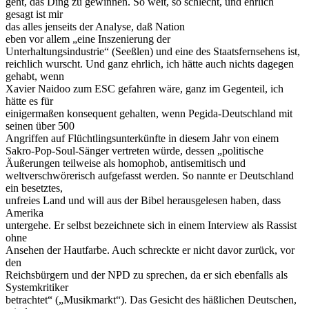
geht, das Ding zu gewinnen. So weit, so schlecht, und ehrlich
gesagt ist mir
das alles jenseits der Analyse, daß Nation
eben vor allem „eine Inszenierung der
Unterhaltungsindustrie“ (Seeßlen) und eine des Staatsfernsehens ist,
reichlich wurscht. Und ganz ehrlich, ich hätte auch nichts dagegen
gehabt, wenn
Xavier Naidoo zum ESC gefahren wäre, ganz im Gegenteil, ich
hätte es für
einigermaßen konsequent gehalten, wenn Pegida-Deutschland mit
seinen über 500
Angriffen auf Flüchtlingsunterkünfte in diesem Jahr von einem
Sakro-Pop-Soul-Sänger vertreten würde, dessen „politische
Äußerungen teilweise als homophob, antisemitisch und
weltverschwörerisch aufgefasst werden. So nannte er Deutschland
ein besetztes,
unfreies Land und will aus der Bibel herausgelesen haben, dass
Amerika
untergehe. Er selbst bezeichnete sich in einem Interview als Rassist
ohne
Ansehen der Hautfarbe. Auch schreckte er nicht davor zurück, vor
den
Reichsbürgern und der NPD zu sprechen, da er sich ebenfalls als
Systemkritiker
betrachtet“ („Musikmarkt“). Das Gesicht des häßlichen Deutschen,