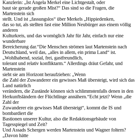
Kanzlerin: „Ist Angela Merkel eine Lichtgestalt, oder
baut sie gerade großen Mist?“ Das sind so die Fragen, die
Martenstein sich
stellt. Und ist „fassungslos“ über Merkels „Hippiedenken,
das so tut, als stellten fast eine Million Neubürger aus einem völlig
anderen
Kulturkreis, und das womöglich Jahr für Jahr, einfach nur eine
wunderbare
Bereicherung dar.“Die Menschen strömen laut Martenstein nach
Deutschland, weil das, „alles in allem, ein prima Land“ ist.
„Wohlhabend, sozial, frei, gastfreundlich,
tolerant und relativ konfliktarm.“ Allerdings dräut Gefahr, und
Martenstein
sieht sie am Horizont heraufziehen: „Wenn
die Zahl der Zuwanderer ein gewisses Maß übersteigt, wird sich das
Land natürlich
verändern, die Zustände können sich schlimmstenfalls denen in den
Herkunftsländern der Flüchtlinge annähern.“Echt jetzt? Wenn „die
Zahl der
Zuwanderer ein gewisses Maß übersteigt“, kommt die IS und
bombardiert die
Bastionen unserer Kultur, also die Redaktionsgebäude von
Tagesspiegel und Zeit?
Und Assads Schergen werden Martenstein und Wagner foltern?
„Davon hätte