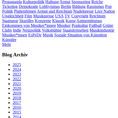
Propaganda
Kulturpolitik
Haltung
Armut
Sponsoring
Reiche
Ticketing
Demokratie
Lobbyismus
Berlin
Bildung
Rassismus
Pop
Politik
Plattenfirmen
Armut und Reichtum
Nudelpresse
Live Nation
Ungleichheit
Film
Musikpresse
USA
TV
Copyright
Reichtum
Staatspop
Skurilles
Konzerne
Klassik
Kunst
Antisemitismus
Einkommen von Musiker*innen
Musiker
Popkultur
Fußball
Grüne
Clubs
Indie
Netzpolitik
Volksbühne
Staatsfernsehen
Musikindustrie
Musiker*innen
EsPeDe
Musik
Soziale Situation von Künstlern
Künstler
Mehr
Blog Archiv
2025
2024
2023
2022
2021
2020
2019
2018
2017
2016
2015
2014