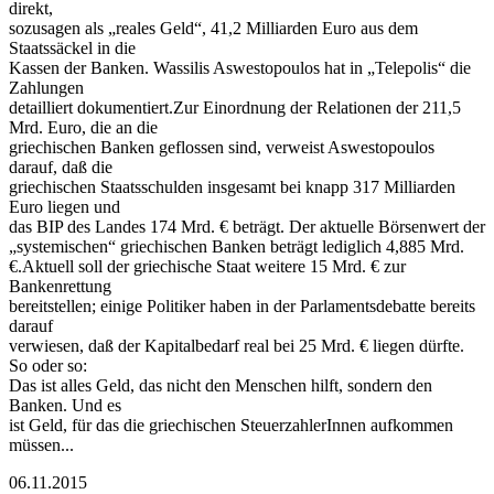
direkt,
sozusagen als „reales Geld“, 41,2 Milliarden Euro aus dem
Staatssäckel in die
Kassen der Banken. Wassilis Aswestopoulos hat in „Telepolis“ die
Zahlungen
detailliert dokumentiert.Zur Einordnung der Relationen der 211,5
Mrd. Euro, die an die
griechischen Banken geflossen sind, verweist Aswestopoulos
darauf, daß die
griechischen Staatsschulden insgesamt bei knapp 317 Milliarden
Euro liegen und
das BIP des Landes 174 Mrd. € beträgt. Der aktuelle Börsenwert der
„systemischen“ griechischen Banken beträgt lediglich 4,885 Mrd.
€.Aktuell soll der griechische Staat weitere 15 Mrd. € zur
Bankenrettung
bereitstellen; einige Politiker haben in der Parlamentsdebatte bereits
darauf
verwiesen, daß der Kapitalbedarf real bei 25 Mrd. € liegen dürfte.
So oder so:
Das ist alles Geld, das nicht den Menschen hilft, sondern den
Banken. Und es
ist Geld, für das die griechischen SteuerzahlerInnen aufkommen
müssen...
06.11.2015