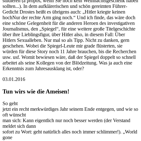
studieren (a propos, wenn Sie noch kein Weihnachtsgeschenk haben
sollten...). In dem aufklärerischen und schön gereimten Führer-
Gedicht Drostes heißt es übrigens auch: „Hitler kriegte keinen
hochNur der rechte Arm ging noch.“ Und ich finde, das wäre doch
eine schöne Gelegenheit für die anderen Heroen des investigativen
Journalismus, den „Spiegel“, für eine weitere große Titelgeschichte
über ihre Lieblingsfigur, über Hitler also, in diesem Fall: Über
Hitlers Sexualleben. Nur mal so als Tipp. Nicht zu danken, gern
geschehen. Wobei die Spiegel-Leute mir grade flüsterten, sie
würden für diese Story noch 11 Jahre brauchen, bis die Recherchen
usw. usf. Womit bewiesen wäre, daß der Spiegel doppelt so schnell
arbeitet als seine Kollegen von der Blödzeitung. Was ja auch eine
Erkenntnis zum Jahresausklang ist, oder?
03.01.2016
Tun wirs wie die Ameisen!
So geht
jetzt ein recht merkwürdiges Jahr seinem Ende entgegen, und wie so
oft wünscht
man sich: Kann eigentlich nur noch besser werden (der Verstand
meldet sich dann
sofort zu Wort: geht natürlich alles noch immer schlimmer!). „World
gone