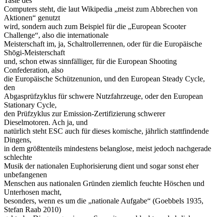
Taste des
Computers steht, die laut Wikipedia „meist zum Abbrechen von
Aktionen“ genutzt
wird, sondern auch zum Beispiel für die „European Scooter
Challenge“, also die internationale
Meisterschaft im, ja, Schaltrollerrennen, oder für die Europäische
Shōgi-Meisterschaft
und, schon etwas sinnfälliger, für die European Shooting
Confederation, also
die Europäische Schützenunion, und den European Steady Cycle,
den
Abgasprüfzyklus für schwere Nutzfahrzeuge, oder den European
Stationary Cycle,
den Prüfzyklus zur Emission-Zertifizierung schwerer
Dieselmotoren. Ach ja, und
natürlich steht ESC auch für dieses komische, jährlich stattfindende
Dingens,
in dem größtenteils mindestens belanglose, meist jedoch nachgerade
schlechte
Musik der nationalen Euphorisierung dient und sogar sonst eher
unbefangenen
Menschen aus nationalen Gründen ziemlich feuchte Höschen und
Unterhosen macht,
besonders, wenn es um die „nationale Aufgabe“ (Goebbels 1935,
Stefan Raab 2010)