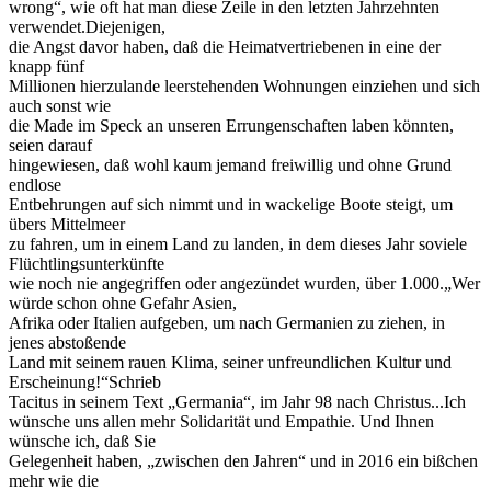
wrong“, wie oft hat man diese Zeile in den letzten Jahrzehnten
verwendet.Diejenigen,
die Angst davor haben, daß die Heimatvertriebenen in eine der
knapp fünf
Millionen hierzulande leerstehenden Wohnungen einziehen und sich
auch sonst wie
die Made im Speck an unseren Errungenschaften laben könnten,
seien darauf
hingewiesen, daß wohl kaum jemand freiwillig und ohne Grund
endlose
Entbehrungen auf sich nimmt und in wackelige Boote steigt, um
übers Mittelmeer
zu fahren, um in einem Land zu landen, in dem dieses Jahr soviele
Flüchtlingsunterkünfte
wie noch nie angegriffen oder angezündet wurden, über 1.000.„Wer
würde schon ohne Gefahr Asien,
Afrika oder Italien aufgeben, um nach Germanien zu ziehen, in
jenes abstoßende
Land mit seinem rauen Klima, seiner unfreundlichen Kultur und
Erscheinung!“Schrieb
Tacitus in seinem Text „Germania“, im Jahr 98 nach Christus...Ich
wünsche uns allen mehr Solidarität und Empathie. Und Ihnen
wünsche ich, daß Sie
Gelegenheit haben, „zwischen den Jahren“ und in 2016 ein bißchen
mehr wie die