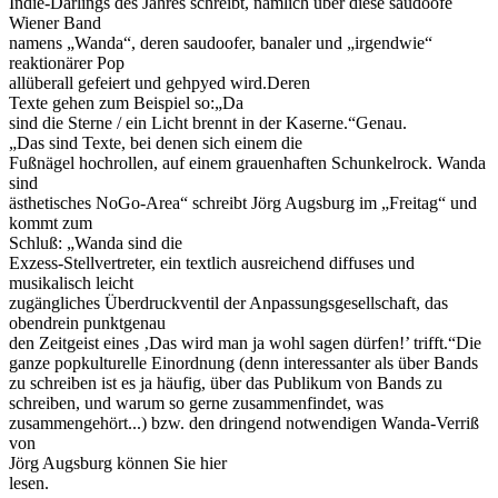
Indie-Darlings des Jahres schreibt, nämlich über diese saudoofe
Wiener Band
namens „Wanda“, deren saudoofer, banaler und „irgendwie“
reaktionärer Pop
allüberall gefeiert und gehpyed wird.Deren
Texte gehen zum Beispiel so:„Da
sind die Sterne / ein Licht brennt in der Kaserne.“Genau.
„Das sind Texte, bei denen sich einem die
Fußnägel hochrollen, auf einem grauenhaften Schunkelrock. Wanda
sind
ästhetisches NoGo-Area“ schreibt Jörg Augsburg im „Freitag“ und
kommt zum
Schluß: „Wanda sind die
Exzess-Stellvertreter, ein textlich ausreichend diffuses und
musikalisch leicht
zugängliches Überdruckventil der Anpassungsgesellschaft, das
obendrein punktgenau
den Zeitgeist eines ‚Das wird man ja wohl sagen dürfen!’ trifft.“Die
ganze popkulturelle Einordnung (denn interessanter als über Bands
zu schreiben ist es ja häufig, über das Publikum von Bands zu
schreiben, und warum so gerne zusammenfindet, was
zusammengehört...) bzw. den dringend notwendigen Wanda-Verriß
von
Jörg Augsburg können Sie hier
lesen.