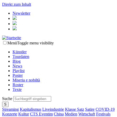
Direkt zum Inhalt
Newsletter
Menü
Toggle menu visibility
Künstler
Tourdaten
Blog
News
Playlist
Poster
Miseria e nobiltà
Roster
Texte
Suche
Streaming
Kapitalismus
Liveindustrie
Klasse Satz
Satire
COVID-19
Konzerte
Kultur
CTS Eventim
China
Medien
Wirtschaft
Festivals