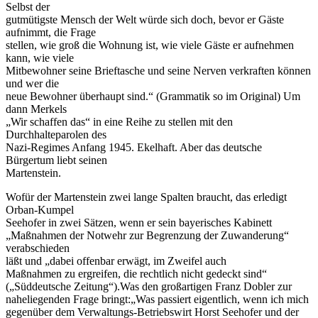
Selbst der
gutmütigste Mensch der Welt würde sich doch, bevor er Gäste
aufnimmt, die Frage
stellen, wie groß die Wohnung ist, wie viele Gäste er aufnehmen
kann, wie viele
Mitbewohner seine Brieftasche und seine Nerven verkraften können
und wer die
neue Bewohner überhaupt sind.“ (Grammatik so im Original) Um
dann Merkels
„Wir schaffen das“ in eine Reihe zu stellen mit den
Durchhalteparolen des
Nazi-Regimes Anfang 1945. Ekelhaft. Aber das deutsche
Bürgertum liebt seinen
Martenstein.
Wofür der Martenstein zwei lange Spalten braucht, das erledigt
Orban-Kumpel
Seehofer in zwei Sätzen, wenn er sein bayerisches Kabinett
„Maßnahmen der Notwehr zur Begrenzung der Zuwanderung“
verabschieden
läßt und „dabei offenbar erwägt, im Zweifel auch
Maßnahmen zu ergreifen, die rechtlich nicht gedeckt sind“
(„Süddeutsche Zeitung“).Was den großartigen Franz Dobler zur
naheliegenden Frage bringt:„Was passiert eigentlich, wenn ich mich
gegenüber dem Verwaltungs-Betriebswirt Horst Seehofer und der