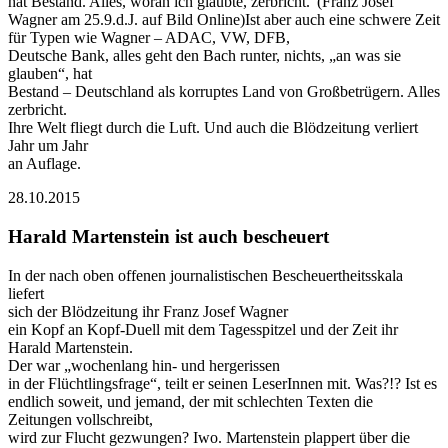
hat Bestand. Alles, woran ich glaubte, zerbricht.“(Franz Josef
Wagner am 25.9.d.J. auf Bild Online)Ist aber auch eine schwere Zeit
für Typen wie Wagner – ADAC, VW, DFB,
Deutsche Bank, alles geht den Bach runter, nichts, „an was sie
glauben“, hat
Bestand – Deutschland als korruptes Land von Großbetrügern. Alles
zerbricht.
Ihre Welt fliegt durch die Luft. Und auch die Blödzeitung verliert
Jahr um Jahr
an Auflage.
28.10.2015
Harald Martenstein ist auch bescheuert
In der nach oben offenen journalistischen Bescheuertheitsskala
liefert
sich der Blödzeitung ihr Franz Josef Wagner
ein Kopf an Kopf-Duell mit dem Tagesspitzel und der Zeit ihr
Harald Martenstein.
Der war „wochenlang hin- und hergerissen
in der Flüchtlingsfrage“, teilt er seinen LeserInnen mit. Was?!? Ist es
endlich soweit, und jemand, der mit schlechten Texten die
Zeitungen vollschreibt,
wird zur Flucht gezwungen? Iwo. Martenstein plappert über die