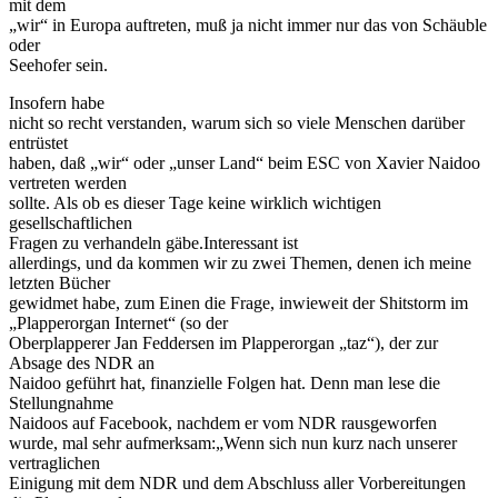
mit dem
„wir“ in Europa auftreten, muß ja nicht immer nur das von Schäuble
oder
Seehofer sein.
Insofern habe
nicht so recht verstanden, warum sich so viele Menschen darüber
entrüstet
haben, daß „wir“ oder „unser Land“ beim ESC von Xavier Naidoo
vertreten werden
sollte. Als ob es dieser Tage keine wirklich wichtigen
gesellschaftlichen
Fragen zu verhandeln gäbe.Interessant ist
allerdings, und da kommen wir zu zwei Themen, denen ich meine
letzten Bücher
gewidmet habe, zum Einen die Frage, inwieweit der Shitstorm im
„Plapperorgan Internet“ (so der
Oberplapperer Jan Feddersen im Plapperorgan „taz“), der zur
Absage des NDR an
Naidoo geführt hat, finanzielle Folgen hat. Denn man lese die
Stellungnahme
Naidoos auf Facebook, nachdem er vom NDR rausgeworfen
wurde, mal sehr aufmerksam:„Wenn sich nun kurz nach unserer
vertraglichen
Einigung mit dem NDR und dem Abschluss aller Vorbereitungen