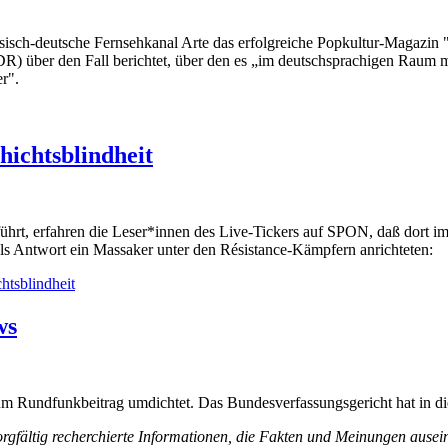
isch-deutsche Fernsehkanal Arte das erfolgreiche Popkultur-Magazin "Tr
DR) über den Fall berichtet, über den es „im deutschsprachigen Raum
r".
ichtsblindheit
 führt, erfahren die Leser*innen des Live-Tickers auf SPON, daß dort i
 Antwort ein Massaker unter den Résistance-Kämpfern anrichteten:
htsblindheit
ws
m Rundfunkbeitrag umdichtet. Das Bundesverfassungsgericht hat in dies
orgfältig recherchierte Informationen, die Fakten und Meinungen auseina