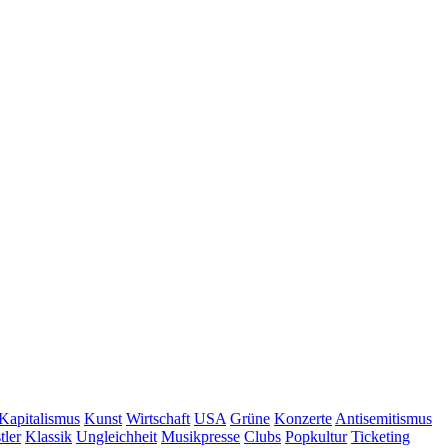
Kapitalismus
Kunst
Wirtschaft
USA
Grüne
Konzerte
Antisemitismus
tler
Klassik
Ungleichheit
Musikpresse
Clubs
Popkultur
Ticketing