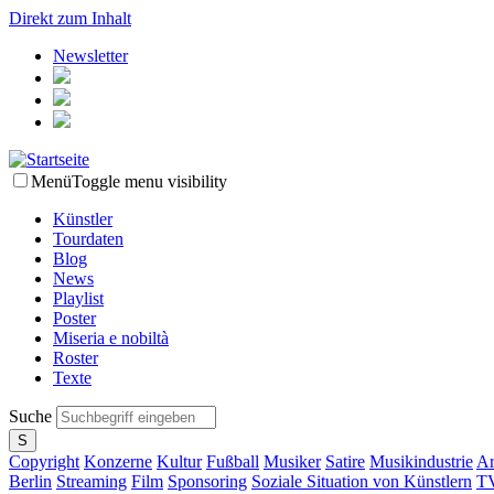
Direkt zum Inhalt
Newsletter
Menü
Toggle menu visibility
Künstler
Tourdaten
Blog
News
Playlist
Poster
Miseria e nobiltà
Roster
Texte
Suche
Copyright
Konzerne
Kultur
Fußball
Musiker
Satire
Musikindustrie
Ar
Berlin
Streaming
Film
Sponsoring
Soziale Situation von Künstlern
T