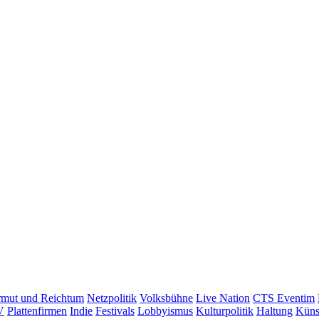
mut und Reichtum
Netzpolitik
Volksbühne
Live Nation
CTS Eventim
V
Plattenfirmen
Indie
Festivals
Lobbyismus
Kulturpolitik
Haltung
Küns