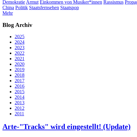
Demokratie
Armut
Einkommen von Musiker*innen
Rassismus
Propa
China
Politik
Staatsfernsehen
Staatspop
Mehr
Blog Archiv
2025
2024
2023
2022
2021
2020
2019
2018
2017
2016
2015
2014
2013
2012
2011
Arte-"Tracks" wird eingestellt! (Update)