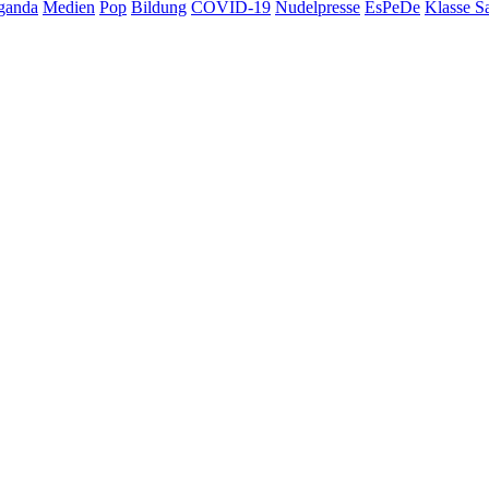
ganda
Medien
Pop
Bildung
COVID-19
Nudelpresse
EsPeDe
Klasse S