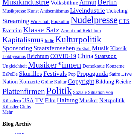
Musikindustrie
Berlin
Armut
Volksbühne
Liveindustrie
Ticketing
Musikpresse
Kunst
Antisemitismus
Nudelpresse
Streaming
CTS
Wirtschaft
Popkultur
Klasse Satz
Eventim
Armut und Reichtum
Kulturpolitik
Kapitalismus
Indie
Sponsoring
Staatsfernsehen
Musik
Klassik
Fußball
China
Reichtum
COVID-19
Staatspop
Lobbyismus
Musiker*innen
Ungleichheit
Demokratie
Konzerne
Skurilles
Festivals
Propaganda
Live
EsPeDe
Pop
Satire
Copyright
Nation
Konzerte
Bildung
Reiche
Grüne
Kultur
Politik
Plattenfirmen
Soziale Situation von
TV
Haltung
USA
Film
Musiker
Netzpolitik
Künstlern
Künstler
Clubs
Mehr
Blog Archiv