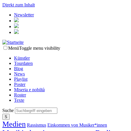
Direkt zum Inhalt
Newsletter
Menü
Toggle menu visibility
Künstler
Tourdaten
Blog
News
Playlist
Poster
Miseria e nobiltà
Roster
Texte
Suche
Medien
Rassismus
Einkommen von Musiker*innen