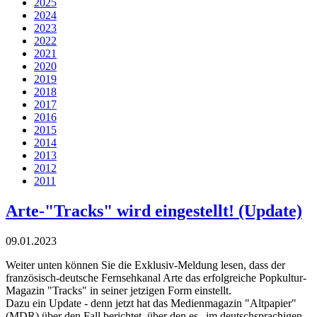
2025
2024
2023
2022
2021
2020
2019
2018
2017
2016
2015
2014
2013
2012
2011
Arte-"Tracks" wird eingestellt! (Update)
09.01.2023
Weiter unten können Sie die Exklusiv-Meldung lesen, dass der
französisch-deutsche Fernsehkanal Arte das erfolgreiche Popkultur-
Magazin "Tracks" in seiner jetzigen Form einstellt.
Dazu ein Update - denn jetzt hat das Medienmagazin "Altpapier"
(MDR) über den Fall berichtet, über den es „im deutschsprachigen