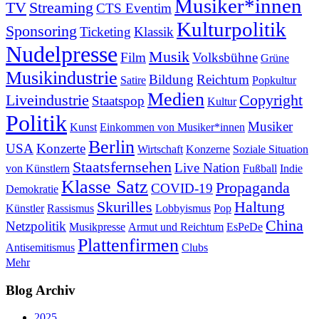
Musiker*innen
TV
Streaming
CTS Eventim
Kulturpolitik
Sponsoring
Ticketing
Klassik
Nudelpresse
Musik
Film
Volksbühne
Grüne
Musikindustrie
Bildung
Reichtum
Satire
Popkultur
Medien
Liveindustrie
Copyright
Staatspop
Kultur
Politik
Musiker
Kunst
Einkommen von Musiker*innen
Berlin
USA
Konzerte
Wirtschaft
Konzerne
Soziale Situation
Staatsfernsehen
Live Nation
von Künstlern
Fußball
Indie
Klasse Satz
Propaganda
COVID-19
Demokratie
Skurilles
Haltung
Künstler
Rassismus
Lobbyismus
Pop
China
Netzpolitik
Musikpresse
Armut und Reichtum
EsPeDe
Plattenfirmen
Antisemitismus
Clubs
Mehr
Blog Archiv
2025