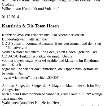
berühmte Persönlichkeiten hervorgebracht, darunter Friedrich den
Großen,
Wilhelm von Humboldt und Voltaire.“
01.12.2014
Kanzlerin & Die Toten Hosen
Kanzlerin-Pop.Wir erinnern uns: Am Abend der letzten
Bundestagswahl hatte sich die
CDU-Spitze im Konrad-Adenauer-Haus versammelt und den Sieg
auf Initiative von
Volker Kauder mit einem Song der „Toten Hosen“ gefeiert. Der
CDU/CSU-Fraktionsvorsitzende sang, „Ursula
von der Leyen tanzte, Merkel strahlte und klatschte im Rhythmus
und ließ sich
sogar hin und wieder dazu hinreißen, die Lippen zum Refrain zu
bewegen: ‚An
Tagen wie diesen’“, berichtet „SPON“.
Andreas Frege, der Sänger der Schlagerrockband, der sich im Pop-
Alltagsleben
nach einem Fruchtbonbon benannt hat, erhielt laut „SPON“ wenige
Tage nach der
Wahl einen Anruf der Kanzlerin.„Herr