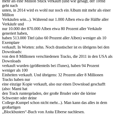
mehr als eine Million Stück verkauft (und wie gesagt, der Trend
geht nach
unten, in 2014 wird es wohl nur noch ein Album mit mehr als einer
Million
Verkäufen sein...). Während nur 1.000 Alben etwa die Hälfte aller
Verkäufe und
nur 10.000 der 870.000 Alben etwa 80 Prozent aller Verkäufe
generiert haben,
haben 513.000 Titel (also 60 Prozent aller Alben) weniger als 10
Exemplare
verkauft. In Worten: zehn. Noch drastischer ist es übrigens bei den
Downloads:
von den 8 Millionen verschiedenen Tracks, die 2011 in den USA als
Downloads
verkauft wurden (größtenteils bei iTunes), haben 94 Prozent
weniger als 100
Einheiten verkauft. Und übrigens: 32 Prozent aller 8 Millionen
Tracks haben nur
eine einzige Kopie verkauft, also nur einen Download geschafft
(also: Mami hat
den Track runtergeladen, der große Bruder oder die kleine
Schwester oder deine
College-Kumpel schon nicht mehr...). Man kann das alles in dem
großartigen
„Blockbusters“-Buch von Anita Elberse nachlesen.