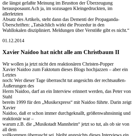
die längst gefaßte Meinung im Brustton der Überzeugung
herausposaunt.Ach ja, im sozusagen Kleingedruckten, im
allerletzten
Absatz des Artikels, steht dann das Dementi der Propaganda-
Überschriften: „Tatsächlich wirkt die Prozedur in den
Wahllokalen diszipliniert. Meldungen über Verstöße gibt es nicht.“
01.12.2014
Xavier Naidoo hat nicht alle am Christbaum II
Wir wollen ja jetzt nicht den reaktionären Christen-Popper
Xavier Naidoo zum Faktotum dieses Blogs hochjazzen – aber ein
Letztes
noch: Wer dieser Tage überrascht tut angesichts der rechtsaußen-
Äußerungen des
Herrn Naidoo, darf an ein Interview erinnert werden, das Peter von
Stahl
bereits 1999 für den „Musikexpress“ mit Naidoo führte. Darin zeigt
Xavier
Naidoo, daß er schon immer durchgeknallt, größenwahnsinnig und
reaktionär war –
warum z.B. die „Musikstadt Mannheim“ jetzt so tut, als ob sie von
all dem
vollkommen überrascht sei, bleibt angesichts dieses Interviews ein