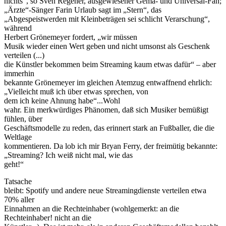
nichts“, so Sven Regener, ausgewiesener Gema- und Universal-Fan;
„Ärzte“-Sänger Farin Urlaub sagt im „Stern“, das
„Abgespeistwerden mit Kleinbeträgen sei schlicht Verarschung“,
während
Herbert Grönemeyer fordert, „wir müssen
Musik wieder einen Wert geben und nicht umsonst als Geschenk
verteilen (...)
die Künstler bekommen beim Streaming kaum etwas dafür“ – aber
immerhin
bekannte Grönemeyer im gleichen Atemzug entwaffnend ehrlich:
„Vielleicht muß ich über etwas sprechen, von
dem ich keine Ahnung habe“...Wohl
wahr. Ein merkwürdiges Phänomen, daß sich Musiker bemüßigt
fühlen, über
Geschäftsmodelle zu reden, das erinnert stark an Fußballer, die die
Weltlage
kommentieren. Da lob ich mir Bryan Ferry, der freimütig bekannte:
„Streaming? Ich weiß nicht mal, wie das
geht!“
Tatsache
bleibt: Spotify und andere neue Streamingdienste verteilen etwa
70% aller
Einnahmen an die Rechteinhaber (wohlgemerkt: an die
Rechteinhaber! nicht an die