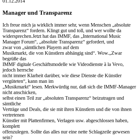
01.12.2014
Manager und Transparenz
Ich freue mich ja wirklich immer sehr, wenn Menschen „absolute
Transparenz“ fordern. Klingt gut und toll, und wer wollte da
widersprechen.Jetzt hat das IMMF, das „International Music
Manager Forum“, „absolute Transparenz“ gefordert, und
zwar von „sämtlichen Playern auf dem
Musikmarkt, die von Künstlern abhängig sind“. Wow.„Zwar
begrüße das
IMMF digitale Geschäftsmodelle wie Videodienste à la Vevo,
jedoch herrsche
nicht immer Klarheit darüber, wie diese Dienste die Künstler
vergüteten“, kann man im
„Musikmarkt“ lesen. Merkwürdig nur, daß sich die IMMF-Manager
nicht anschicken,
selbst einen Teil zur „absoluten Transparenz“ beizutragen und
sämtliche
Verträge und Deals, die sie mit ihren Künstlern und die von ihnen
vertretenen
Künstler mit Plattenfirmen, Verlagen usw. abgeschlossen haben,
komplett
offenzulegen. Sollte das alles nur eine nette Schlagzeile gewesen
sein?