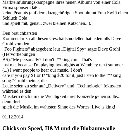
Markteinführungskampagne ihres neuen Albums von einer Cola-
Firma sponsern läßt,
keine Peanuts (auf dem dazugehörigen Spot nimmt Frau Swift einen
Schluck Cola
und spielt mit, genau, zwei kleinen Kätzchen...).
Den brauchbarsten
Kommentar zu all diesen Geschäftsmodellen hat jedenfalls Dave
Grohl von den
„Foo Fighters“ abgegeben; laut „Digital Spy“ sagte Dave Grohl
(Hervorhebungen
BS):"Me personally? I don't f**king care. That's
just me, because I'm playing two nights at Wembley next summer
(...) I want people to hear our music, I don't
care if you pay $1 or f**king $20 for it, just listen to the f**king
song.“Grohl meinte, die
Leute seien zu sehr auf „Delivery“ und „Technologie“ fokussiert,
während es den
Musikern doch um die Wichtigkeit ihrer Konzerte gehen sollte...
denn dort
spielt die Musik, im wahrsten Sinne des Wortes: Live is king!
01.12.2014
Chicks on Speed, H&M und die Biobaumwolle