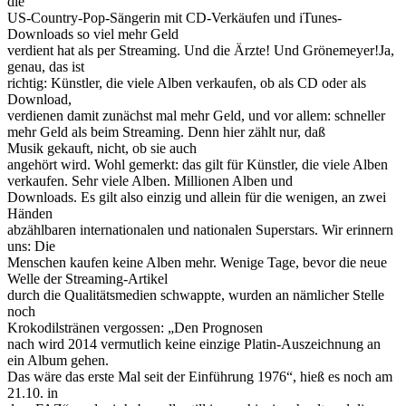
die
US-Country-Pop-Sängerin mit CD-Verkäufen und iTunes-
Downloads so viel mehr Geld
verdient hat als per Streaming. Und die Ärzte! Und Grönemeyer!Ja,
genau, das ist
richtig: Künstler, die viele Alben verkaufen, ob als CD oder als
Download,
verdienen damit zunächst mal mehr Geld, und vor allem: schneller
mehr Geld als beim Streaming. Denn hier zählt nur, daß
Musik gekauft, nicht, ob sie auch
angehört wird. Wohl gemerkt: das gilt für Künstler, die viele Alben
verkaufen. Sehr viele Alben. Millionen Alben und
Downloads. Es gilt also einzig und allein für die wenigen, an zwei
Händen
abzählbaren internationalen und nationalen Superstars. Wir erinnern
uns: Die
Menschen kaufen keine Alben mehr. Wenige Tage, bevor die neue
Welle der Streaming-Artikel
durch die Qualitätsmedien schwappte, wurden an nämlicher Stelle
noch
Krokodilstränen vergossen: „Den Prognosen
nach wird 2014 vermutlich keine einzige Platin-Auszeichnung an
ein Album gehen.
Das wäre das erste Mal seit der Einführung 1976“, hieß es noch am
21.10. in