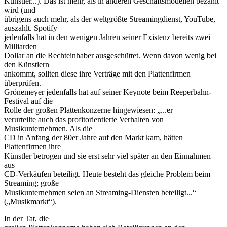
Künstler...). Das ist mehr, als in anderen Geschäftsmodellen bezahlt
wird (und
übrigens auch mehr, als der weltgrößte Streamingdienst, YouTube,
auszahlt. Spotify
jedenfalls hat in den wenigen Jahren seiner Existenz bereits zwei
Milliarden
Dollar an die Rechteinhaber ausgeschüttet. Wenn davon wenig bei
den Künstlern
ankommt, sollten diese ihre Verträge mit den Plattenfirmen
überprüfen.
Grönemeyer jedenfalls hat auf seiner Keynote beim Reeperbahn-
Festival auf die
Rolle der großen Plattenkonzerne hingewiesen: „...er
verurteilte auch das profitorientierte Verhalten von
Musikunternehmen. Als die
CD in Anfang der 80er Jahre auf den Markt kam, hätten
Plattenfirmen ihre
Künstler betrogen und sie erst sehr viel später an den Einnahmen
aus
CD-Verkäufen beteiligt. Heute besteht das gleiche Problem beim
Streaming; große
Musikunternehmen seien an Streaming-Diensten beteiligt...“
(„Musikmarkt“).
In der Tat, die