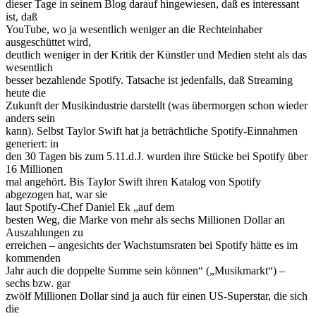
dieser Tage in seinem Blog darauf hingewiesen, daß es interessant
ist, daß
YouTube, wo ja wesentlich weniger an die Rechteinhaber
ausgeschüttet wird,
deutlich weniger in der Kritik der Künstler und Medien steht als das
wesentlich
besser bezahlende Spotify. Tatsache ist jedenfalls, daß Streaming
heute die
Zukunft der Musikindustrie darstellt (was übermorgen schon wieder
anders sein
kann). Selbst Taylor Swift hat ja beträchtliche Spotify-Einnahmen
generiert: in
den 30 Tagen bis zum 5.11.d.J. wurden ihre Stücke bei Spotify über
16 Millionen
mal angehört. Bis Taylor Swift ihren Katalog von Spotify
abgezogen hat, war sie
laut Spotify-Chef Daniel Ek „auf dem
besten Weg, die Marke von mehr als sechs Millionen Dollar an
Auszahlungen zu
erreichen – angesichts der Wachstumsraten bei Spotify hätte es im
kommenden
Jahr auch die doppelte Summe sein können“ („Musikmarkt“) –
sechs bzw. gar
zwölf Millionen Dollar sind ja auch für einen US-Superstar, die sich
die