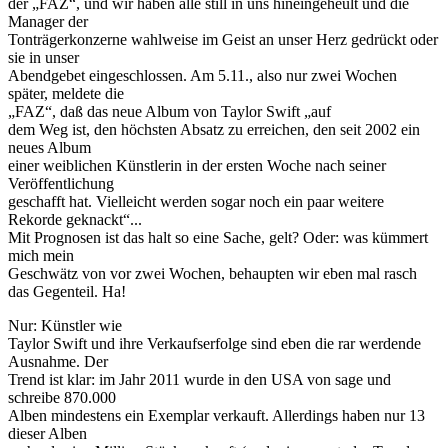
der „FAZ“, und wir haben alle still in uns hineingeheult und die
Manager der
Tonträgerkonzerne wahlweise im Geist an unser Herz gedrückt oder
sie in unser
Abendgebet eingeschlossen. Am 5.11., also nur zwei Wochen
später, meldete die
„FAZ“, daß das neue Album von Taylor Swift „auf
dem Weg ist, den höchsten Absatz zu erreichen, den seit 2002 ein
neues Album
einer weiblichen Künstlerin in der ersten Woche nach seiner
Veröffentlichung
geschafft hat. Vielleicht werden sogar noch ein paar weitere
Rekorde geknackt“...
Mit Prognosen ist das halt so eine Sache, gelt? Oder: was kümmert
mich mein
Geschwätz von vor zwei Wochen, behaupten wir eben mal rasch
das Gegenteil. Ha!
Nur: Künstler wie
Taylor Swift und ihre Verkaufserfolge sind eben die rar werdende
Ausnahme. Der
Trend ist klar: im Jahr 2011 wurde in den USA von sage und
schreibe 870.000
Alben mindestens ein Exemplar verkauft. Allerdings haben nur 13
dieser Alben