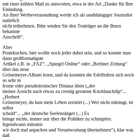
mit einer kühlen Mail zu antworten, etwa in der Art „Danke für Ihre
Einladung.
An Ihrer Werbeveranstaltung werde ich als unabhängiger Journalist
natürlich
nicht teilnehmen. Bitte senden Sie den Tonträger an die Ihnen
bekannte
Anschrift“.
Aber
Pustekuchen, hier wollte noch jeder dabei sein, und so konnte man
dann großformatigste
Artikel z.B. in „FAZ“, „Spiegel Online“ oder „Berliner Zeitung“
über das neue
Grönemeyer-Album lesen, und da konnten die Edelfedern sich noch
so sehr in
Ironie oder pseudoironischer Distanz üben („der
meiner Ansicht nach etwas zu cremig geratene Knoblauchdip“...
„Herbert
Grönemeyer, du hast mein Leben zerstört (...) Wer nicht mitsingt, ist
selbst
schuld“... „der deutsche Seelensänger (...) Es
bringe nichts, immer nur über die Politiker zu schimpfen.
Irgendwann müssten
wir doch mal anpacken und Verantwortung übernehmen“), klar war,
daß