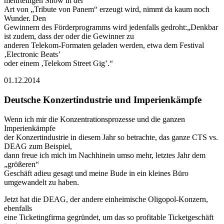
mehrteiligen Show in der
Art von „Tribute von Panem“ erzeugt wird, nimmt da kaum noch
Wunder. Den
Gewinnern des Förderprogramms wird jedenfalls gedroht:„Denkbar
ist zudem, dass der oder die Gewinner zu
anderen Telekom-Formaten geladen werden, etwa dem Festival
‚Electronic Beats’
oder einem ‚Telekom Street Gig’.“
01.12.2014
Deutsche Konzertindustrie und Imperienkämpfe
Wenn ich mir die Konzentrationsprozesse und die ganzen
Imperienkämpfe
der Konzertindustrie in diesem Jahr so betrachte, das ganze CTS vs.
DEAG zum Beispiel,
dann freue ich mich im Nachhinein umso mehr, letztes Jahr dem
„größeren“
Geschäft adieu gesagt und meine Bude in ein kleines Büro
umgewandelt zu haben.
Jetzt hat die DEAG, der andere einheimische Oligopol-Konzern,
ebenfalls
eine Ticketingfirma gegründet, um das so profitable Ticketgeschäft