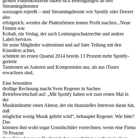
großen Plattenkonzerne haben sich Beteiligungen an den
Streamingdiensten
sozusagen erpreßt – sind Streamingdienste wie Spotify oder Deezer
also
erfolgreich, werden die Plattenfirmen immer Profit machen...Neue
Firmen wie
Kobalt, ein Verlag, der auch Leistungsschutzrechte und andere
Label-Services
für seine Mitglieder wahrnimmt und auf faire Teilung mit den
Künstlern achtet,
schüttete im ersten Quartal 2014 bereits 13 Prozent mehr Spotify-
gerierte
Tantiemen an Autoren und Komponisten aus, als aus iTunes
erwachsen sind.
Eine besonders
drollige Rechnung macht Sven Regener in Sachen
Betriebswirtschaft auf: „Mit Spotify haben wir zum ersten Mal in
der
Musikindustrie einen Akteur, der ein finanzielles Interesse daran hat,
daß
möglichst wenig Musik gehört wird“, behauptet Regener. Wie bitte?
Das
könnten ihm wohl sogar Grundschüler vorrechnen: wenn eine Firma
70 Prozent