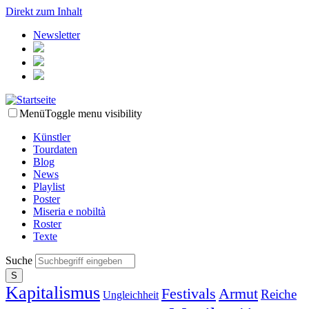
Direkt zum Inhalt
Newsletter
Menü
Toggle menu visibility
Künstler
Tourdaten
Blog
News
Playlist
Poster
Miseria e nobiltà
Roster
Texte
Suche
Kapitalismus
Festivals
Armut
Reiche
Ungleichheit