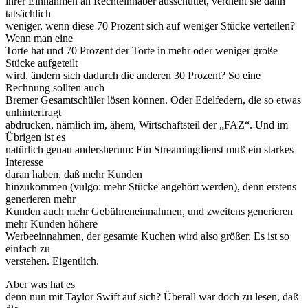
ihrer Einnahmen an Rechteinhaber ausschüttet, verdient sie dann
tatsächlich
weniger, wenn diese 70 Prozent sich auf weniger Stücke verteilen?
Wenn man eine
Torte hat und 70 Prozent der Torte in mehr oder weniger große
Stücke aufgeteilt
wird, ändern sich dadurch die anderen 30 Prozent? So eine
Rechnung sollten auch
Bremer Gesamtschüler lösen können. Oder Edelfedern, die so etwas
unhinterfragt
abdrucken, nämlich im, ähem, Wirtschaftsteil der „FAZ“. Und im
Übrigen ist es
natürlich genau andersherum: Ein Streamingdienst muß ein starkes
Interesse
daran haben, daß mehr Kunden
hinzukommen (vulgo: mehr Stücke angehört werden), denn erstens
generieren mehr
Kunden auch mehr Gebühreneinnahmen, und zweitens generieren
mehr Kunden höhere
Werbeeinnahmen, der gesamte Kuchen wird also größer. Es ist so
einfach zu
verstehen. Eigentlich.
Aber was hat es
denn nun mit Taylor Swift auf sich? Überall war doch zu lesen, daß