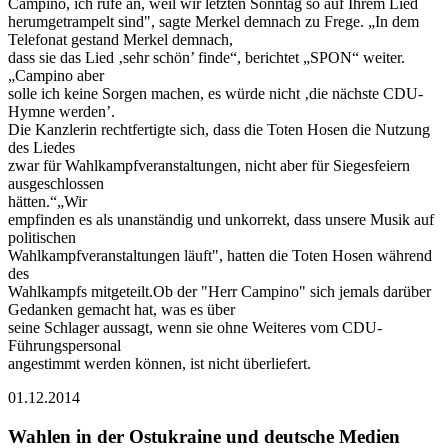
Campino, ich rufe an, weil wir letzten Sonntag so auf Ihrem Lied
herumgetrampelt sind", sagte Merkel demnach zu Frege. „In dem
Telefonat gestand Merkel demnach,
dass sie das Lied ‚sehr schön’ finde“, berichtet „SPON“ weiter.
„Campino aber
solle ich keine Sorgen machen, es würde nicht ‚die nächste CDU-
Hymne werden’.
Die Kanzlerin rechtfertigte sich, dass die Toten Hosen die Nutzung
des Liedes
zwar für Wahlkampfveranstaltungen, nicht aber für Siegesfeiern
ausgeschlossen
hätten.“„Wir
empfinden es als unanständig und unkorrekt, dass unsere Musik auf
politischen
Wahlkampfveranstaltungen läuft", hatten die Toten Hosen während
des
Wahlkampfs mitgeteilt.Ob der "Herr Campino" sich jemals darüber
Gedanken gemacht hat, was es über
seine Schlager aussagt, wenn sie ohne Weiteres vom CDU-
Führungspersonal
angestimmt werden können, ist nicht überliefert.
01.12.2014
Wahlen in der Ostukraine und deutsche Medien