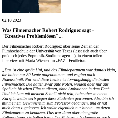
02.10.2023
Was Filmemacher Robert Rodriguez sagt -
"Kreatives Problemlösen"...
Der Filmemacher Robert Rodriguez über seine Zeit an der
Filmhochschule der Universität von Texas (lässt sich auch über
praktisch jedes Popmusik-Studium sagen…), in einem tollen
Interview mit Maria Wiesner im „FAZ“-Feuilleton:
„Das ist eine große Uni, und das Filmdepartment war damals klein,
die haben nur 30 Leute angenommen, und es ging nach
Notenschnitt. Nur sind diese Leute nicht zwangsläufig die besten
Filmemacher. Die hatten zwar gute Noten, wollten aber nur aus
Spaß ein bisschen Film studieren, ohne Ambitionen in dem Fach.
Und ich kam mit meinem Schnitt nicht rein, habe aber in einem
Kurzfilmwettbewerb gegen diese Studenten gewonnen. Also bin ich
mit meinem Gewinnerfilm zum Professor gegangen, und er hat
mich dann zugelassen. Ich wollte eigentlich nur hinein, um deren
Filmkameras zu benutzen. Das war dann aber eine große
Enttäuschung, sie hatten total altes Material, als stamme es noch