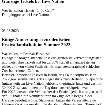
Günstige Tickets bei Live Nation
Wer hat schon Tickets für 50 Cent?
Dumpingpreise bei Live Nation...
03.08.2023
Einige Anmerkungen zur deutschen
Festivallandschaft im Sommer 2023
Was ist los im Festival-Business?
Es hagelt Absagen, manche Festivals greifen zu Verzweiflungstaten
und bieten ihre Tickets mit bis zu 30% Rabatt an, andere gehen
pleite, und von vielen Festivals hört man atemberaubend schlechte
Zuschauer:innen-Zahlen.
Beispiel Tempelhof Festival in Berlin, das FKP Scorpio im Jahr
2022 gewissermaßen als das Gegenstück zum Berliner Lollapalooza
(mittlerweile zu Live Nation gehörend) gegründet hatte und das mit
30.000 Zuschauer:innen pro Tag durchaus erfolgreich war.
Für 2023 mussten die Veranstalter das Festival jedoch absagen, weil
der Flughafen für Notunterkünfte im Zuge des Krieges in der
Ukraine benötigt wurde. Stattdessen hatten die Veranstalter eine
kleinere Ersatzveranstaltung in der Waldbühne steigen: „Tempelhof