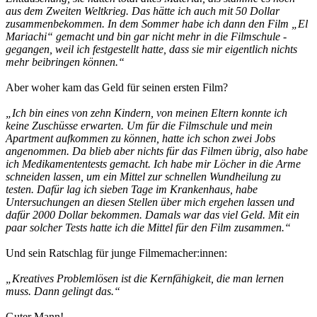
aus dem Zweiten Weltkrieg. Das hätte ich auch mit 50 Dollar
zusammenbekommen. In dem Sommer habe ich dann den Film „El
Mariachi“ gemacht und bin gar nicht mehr in die Filmschule ­
gegangen, weil ich festgestellt hatte, dass sie mir eigentlich nichts
mehr beibringen können.“
Aber woher kam das Geld für seinen ersten Film?
„Ich bin eines von zehn Kindern, von meinen Eltern konnte ich
keine Zuschüsse erwarten. Um für die Filmschule und mein
Apartment aufkommen zu können, hatte ich schon zwei Jobs
angenommen. Da blieb aber nichts für das Filmen übrig, also habe
ich Medikamententests gemacht. Ich habe mir Löcher in die Arme
schneiden lassen, um ein Mittel zur schnellen Wundheilung zu
testen. Dafür lag ich sieben Tage im Krankenhaus, habe
Untersuchungen an diesen Stellen über mich ergehen lassen und
dafür 2000 Dollar bekommen. Damals war das viel Geld. Mit ein
paar solcher Tests hatte ich die Mittel für den Film zusammen.“
Und sein Ratschlag für junge Filmemacher:innen:
„Kreatives Problemlösen ist die Kernfähigkeit, die man lernen
muss. Dann gelingt das.“
Guter Mann!