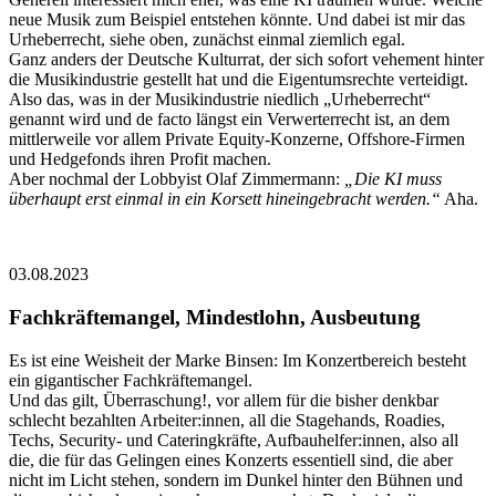
neue Musik zum Beispiel entstehen könnte. Und dabei ist mir das
Urheberrecht, siehe oben, zunächst einmal ziemlich egal.
Ganz anders der Deutsche Kulturrat, der sich sofort vehement hinter
die Musikindustrie gestellt hat und die Eigentumsrechte verteidigt.
Also das, was in der Musikindustrie niedlich „Urheberrecht“
genannt wird und de facto längst ein Verwerterrecht ist, an dem
mittlerweile vor allem Private Equity-Konzerne, Offshore-Firmen
und Hedgefonds ihren Profit machen.
Aber nochmal der Lobbyist Olaf Zimmermann:
„Die KI muss
überhaupt erst einmal in ein Korsett hineingebracht werden.“
Aha.
03.08.2023
Fachkräftemangel, Mindestlohn, Ausbeutung
Es ist eine Weisheit der Marke Binsen: Im Konzertbereich besteht
ein gigantischer Fachkräftemangel.
Und das gilt, Überraschung!, vor allem für die bisher denkbar
schlecht bezahlten Arbeiter:innen, all die Stagehands, Roadies,
Techs, Security- und Cateringkräfte, Aufbauhelfer:innen, also all
die, die für das Gelingen eines Konzerts essentiell sind, die aber
nicht im Licht stehen, sondern im Dunkel hinter den Bühnen und