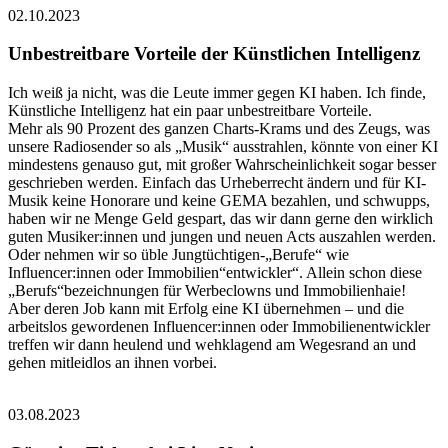
02.10.2023
Unbestreitbare Vorteile der Künstlichen Intelligenz
Ich weiß ja nicht, was die Leute immer gegen KI haben. Ich finde,
Künstliche Intelligenz hat ein paar unbestreitbare Vorteile.
Mehr als 90 Prozent des ganzen Charts-Krams und des Zeugs, was
unsere Radiosender so als „Musik“ ausstrahlen, könnte von einer KI
mindestens genauso gut, mit großer Wahrscheinlichkeit sogar besser
geschrieben werden. Einfach das Urheberrecht ändern und für KI-
Musik keine Honorare und keine GEMA bezahlen, und schwupps,
haben wir ne Menge Geld gespart, das wir dann gerne den wirklich
guten Musiker:innen und jungen und neuen Acts auszahlen werden.
Oder nehmen wir so üble Jungtüchtigen-„Berufe“ wie
Influencer:innen oder Immobilien“entwickler“. Allein schon diese
„Berufs“bezeichnungen für Werbeclowns und Immobilienhaie!
Aber deren Job kann mit Erfolg eine KI übernehmen – und die
arbeitslos gewordenen Influencer:innen oder Immobilienentwickler
treffen wir dann heulend und wehklagend am Wegesrand an und
gehen mitleidlos an ihnen vorbei.
03.08.2023