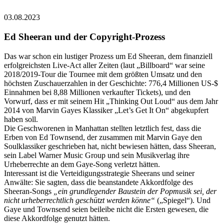
03.08.2023
Ed Sheeran und der Copyright-Prozess
Das war schon ein lustiger Prozess um Ed Sheeran, dem finanziell
erfolgreichsten Live-Act aller Zeiten (laut „Billboard“ war seine
2018/2019-Tour die Tournee mit dem größten Umsatz und den
höchsten Zuschauerzahlen in der Geschichte: 776,4 Millionen US-$
Einnahmen bei 8,88 Millionen verkaufter Tickets), und den
Vorwurf, dass er mit seinem Hit „Thinking Out Loud“ aus dem Jahr
2014 von Marvin Gayes Klassiker „Let’s Get It On“ abgekupfert
haben soll.
Die Geschworenen in Manhattan stellten letztlich fest, dass die
Erben von Ed Townsend, der zusammen mit Marvin Gaye den
Soulklassiker geschrieben hat, nicht bewiesen hätten, dass Sheeran,
sein Label Warner Music Group und sein Musikverlag ihre
Urheberrechte an dem Gaye-Song verletzt hätten.
Interessant ist die Verteidigungsstrategie Sheerans und seiner
Anwälte: Sie sagten, dass die beanstandete Akkordfolge des
Sheeran-Songs
„ein grundlegender Baustein der Popmusik sei, der
nicht urheberrechtlich geschützt werden könne“
(„Spiegel“). Und
Gaye und Townsend seien beileibe nicht die Ersten gewesen, die
diese Akkordfolge genutzt hätten.