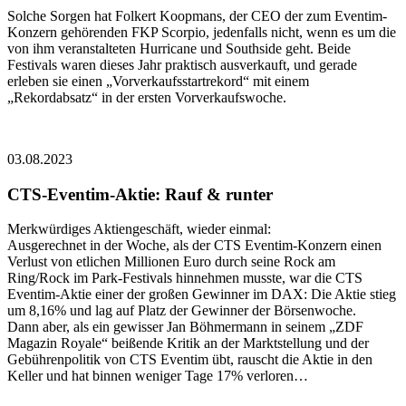
Solche Sorgen hat Folkert Koopmans, der CEO der zum Eventim-
Konzern gehörenden FKP Scorpio, jedenfalls nicht, wenn es um die
von ihm veranstalteten Hurricane und Southside geht. Beide
Festivals waren dieses Jahr praktisch ausverkauft, und gerade
erleben sie einen „Vorverkaufsstartrekord“ mit einem
„Rekordabsatz“ in der ersten Vorverkaufswoche.
03.08.2023
CTS-Eventim-Aktie: Rauf & runter
Merkwürdiges Aktiengeschäft, wieder einmal:
Ausgerechnet in der Woche, als der CTS Eventim-Konzern einen
Verlust von etlichen Millionen Euro durch seine Rock am
Ring/Rock im Park-Festivals hinnehmen musste, war die CTS
Eventim-Aktie einer der großen Gewinner im DAX: Die Aktie stieg
um 8,16% und lag auf Platz der Gewinner der Börsenwoche.
Dann aber, als ein gewisser Jan Böhmermann in seinem „ZDF
Magazin Royale“ beißende Kritik an der Marktstellung und der
Gebührenpolitik von CTS Eventim übt, rauscht die Aktie in den
Keller und hat binnen weniger Tage 17% verloren…