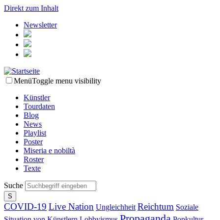
Direkt zum Inhalt
Newsletter
Menü
Toggle menu visibility
Künstler
Tourdaten
Blog
News
Playlist
Poster
Miseria e nobiltà
Roster
Texte
Suche
COVID-19
Live Nation
Reichtum
Ungleichheit
Soziale
Propaganda
Situation von Künstlern
Lobbyismus
Popkultur