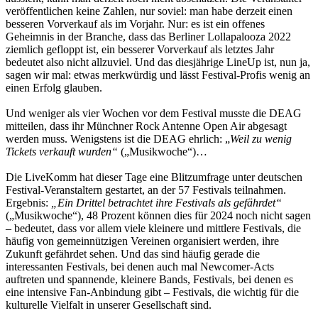
veröffentlichen keine Zahlen, nur soviel: man habe derzeit einen
besseren Vorverkauf als im Vorjahr. Nur: es ist ein offenes
Geheimnis in der Branche, dass das Berliner Lollapalooza 2022
ziemlich gefloppt ist, ein besserer Vorverkauf als letztes Jahr
bedeutet also nicht allzuviel. Und das diesjährige LineUp ist, nun ja,
sagen wir mal: etwas merkwürdig und lässt Festival-Profis wenig an
einen Erfolg glauben.
Und weniger als vier Wochen vor dem Festival musste die DEAG
mitteilen, dass ihr Münchner Rock Antenne Open Air abgesagt
werden muss. Wenigstens ist die DEAG ehrlich: „
Weil zu wenig
Tickets verkauft wurden“
(„Musikwoche“)…
Die LiveKomm hat dieser Tage eine Blitzumfrage unter deutschen
Festival-Veranstaltern gestartet, an der 57 Festivals teilnahmen.
Ergebnis:
„Ein Drittel betrachtet ihre Festivals als gefährdet“
(„Musikwoche“), 48 Prozent können dies für 2024 noch nicht sagen
– bedeutet, dass vor allem viele kleinere und mittlere Festivals, die
häufig von gemeinnützigen Vereinen organisiert werden, ihre
Zukunft gefährdet sehen. Und das sind häufig gerade die
interessanten Festivals, bei denen auch mal Newcomer-Acts
auftreten und spannende, kleinere Bands, Festivals, bei denen es
eine intensive Fan-Anbindung gibt – Festivals, die wichtig für die
kulturelle Vielfalt in unserer Gesellschaft sind.