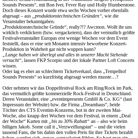
Sounds Presents“, mit Bon Iver, Fever Ray und Holly Humberstone.
Doch dieses Konzert wurde etwa sechs Wochen vorher ebenfalls
abgesagt – aus
„produktionstechnischen Gründen“
, wie die
Veranstalter bekanntgaben.
„Produktionstechnische Gründe“, really?!? Awcmon. Wollt ihr uns
wirklich verklickern (bzw. vergackeiern), dass der vermutlich größte
Festivalveranstalter Europas erst wenige Wochen vor dem Event
feststellt, dass er eine seit Monaten intensiv beworbene Konzert-
Produktion in Wahrheit gar nicht wuppen kann?
„Lange haben wir überlegt und alles in unserer Macht Stehende
versucht“
, lassen FKP Scorpio und der lokale Partner Loft Concerts
wissen.
Oder lag es eher an schlechtem Ticketverkauf, dass „Tempelhof
Sounds Presents“ so kurzfristig abgesagt werden musste…?
Oder nehmen wir das Doppelfestival Rock am Ring/Rock im Park,
das vermutlich größte kommerzielle Rock-Festival in Deutschland.
Deren Veranstalter, eine „eventimpresents GmbH & Co. KG“ (laut
Impressum der Website) bzw. die Firma „Dreamhaus“, beide
Töchter des CTS Eventim-Konzerns, bot in der zweiten Mai-
Woche, also knapp drei Wochen vor dem Festival, in einem „Deal
der Woche“ Karten mit
„bis zu 30% Rabatt“
an – also wie beim
billigen Jakob. Some call it „Verzweiflungstat“ – und die vielen
tausend Fans, die bis dahin den vollen Preis für ihre Tickets bezahlt
haben, werden sich, genau, vergackeiert fühlen. So baut man ein