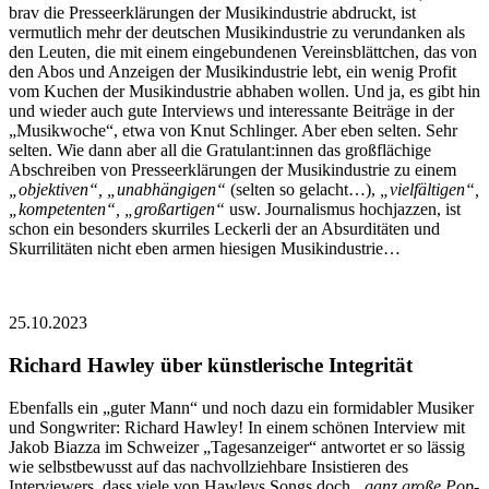
brav die Presseerklärungen der Musikindustrie abdruckt, ist
vermutlich mehr der deutschen Musikindustrie zu verundanken als
den Leuten, die mit einem eingebundenen Vereinsblättchen, das von
den Abos und Anzeigen der Musikindustrie lebt, ein wenig Profit
vom Kuchen der Musikindustrie abhaben wollen. Und ja, es gibt hin
und wieder auch gute Interviews und interessante Beiträge in der
„Musikwoche“, etwa von Knut Schlinger. Aber eben selten. Sehr
selten. Wie dann aber all die Gratulant:innen das großflächige
Abschreiben von Presseerklärungen der Musikindustrie zu einem
„objektiven“, „unabhängigen“
(selten so gelacht…),
„vielfältigen“,
„kompetenten“, „großartigen“
usw. Journalismus hochjazzen, ist
schon ein besonders skurriles Leckerli der an Absurditäten und
Skurrilitäten nicht eben armen hiesigen Musikindustrie…
25.10.2023
Richard Hawley über künstlerische Integrität
Ebenfalls ein „guter Mann“ und noch dazu ein formidabler Musiker
und Songwriter: Richard Hawley! In einem schönen Interview mit
Jakob Biazza im Schweizer „Tagesanzeiger“ antwortet er so lässig
wie selbstbewusst auf das nachvollziehbare Insistieren des
Interviewers, dass viele von Hawleys Songs doch
„ganz große Pop-