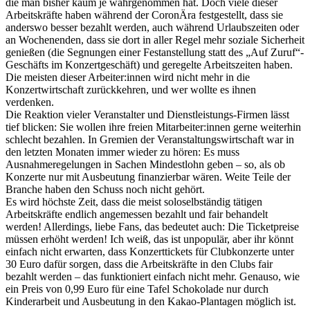
die man bisher kaum je wahrgenommen hat. Doch viele dieser
Arbeitskräfte haben während der CoronÄra festgestellt, dass sie
anderswo besser bezahlt werden, auch während Urlaubszeiten oder
an Wochenenden, dass sie dort in aller Regel mehr soziale Sicherheit
genießen (die Segnungen einer Festanstellung statt des „Auf Zuruf“-
Geschäfts im Konzertgeschäft) und geregelte Arbeitszeiten haben.
Die meisten dieser Arbeiter:innen wird nicht mehr in die
Konzertwirtschaft zurückkehren, und wer wollte es ihnen
verdenken.
Die Reaktion vieler Veranstalter und Dienstleistungs-Firmen lässt
tief blicken: Sie wollen ihre freien Mitarbeiter:innen gerne weiterhin
schlecht bezahlen. In Gremien der Veranstaltungswirtschaft war in
den letzten Monaten immer wieder zu hören: Es muss
Ausnahmeregelungen in Sachen Mindestlohn geben – so, als ob
Konzerte nur mit Ausbeutung finanzierbar wären. Weite Teile der
Branche haben den Schuss noch nicht gehört.
Es wird höchste Zeit, dass die meist soloselbständig tätigen
Arbeitskräfte endlich angemessen bezahlt und fair behandelt
werden! Allerdings, liebe Fans, das bedeutet auch: Die Ticketpreise
müssen erhöht werden! Ich weiß, das ist unpopulär, aber ihr könnt
einfach nicht erwarten, dass Konzerttickets für Clubkonzerte unter
30 Euro dafür sorgen, dass die Arbeitskräfte in den Clubs fair
bezahlt werden – das funktioniert einfach nicht mehr. Genauso, wie
ein Preis von 0,99 Euro für eine Tafel Schokolade nur durch
Kinderarbeit und Ausbeutung in den Kakao-Plantagen möglich ist.