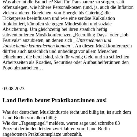
Was aber tut die Branche? Statt für Transparenz zu sorgen, statt
offenzulegen, wie höhere Personalkosten (und, ja, auch die Inflation
vielen anderen Bereichen, von Energie bis Catering) die
Ticketpreise beeinflussen und wie eine seriöse Kalkulation
funktioniert, kämpfen sie gegen Mindestlohn und soziale
Absicherung. Um gleichzeitig bei ihren staatlich heftig
subventionierten Musikkonferenzen „Recruiting Days“ oder „Job
Festivals“ anzubieten, an denen sich
„Unternehmen und
Jobsuchende kennenlernen können“
. An diesen Musikkonferenzen
dürften auch tatsächlich und unbedingt vor allem Menschen
teilnehmen, die bereit sind, sich für wenig Geld und zu schlechten
Arbeitszeiten als Roadies, Securities oder Aufbauhelfer:innen den
Popo abzuarbeiten…
03.08.2023
Land Berlin beutet Praktikant:innen aus!
Was der deutschen Musikindustrie recht und billig ist, ist auch dem
Land Berlin vor allem billig:
Wie der „Tagesspiegel“ meldete, waren sage und schreibe 83
Prozent der in den letzten zwei Jahren vom Land Berlin
angebotenen Praktikumsplätze unbezahlt.