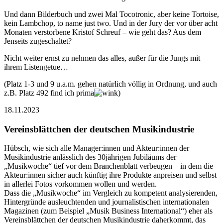
Und dann Bilderbuch und zwei Mal Tocotronic, aber keine Tortoise,
kein Lambchop, to name just two. Und in der Jury der vor über acht
Monaten verstorbene Kristof Schreuf – wie geht das? Aus dem
Jenseits zugeschaltet?
Nicht weiter ernst zu nehmen das alles, außer für die Jungs mit
ihrem Listengetue…
(Platz 1-3 und 9 u.a.m. gehen natürlich völlig in Ordnung, und auch
z.B. Platz 492 find ich prima
)
18.11.2023
Vereinsblättchen der deutschen Musikindustrie
Hübsch, wie sich alle Manager:innen und Akteur:innen der
Musikindustrie anlässlich des 30jährigen Jubiläums der
„Musikwoche“ tief vor dem Branchenblatt verbeugen – in dem die
Akteur:innen sicher auch künftig ihre Produkte anpreisen und selbst
in allerlei Fotos vorkommen wollen und werden.
Dass die „Musikwoche“ im Vergleich zu kompetent analysierenden,
Hintergründe ausleuchtenden und journalistischen internationalen
Magazinen (zum Beispiel „Musik Business International“) eher als
Vereinsblättchen der deutschen Musikindustrie daherkommt, das