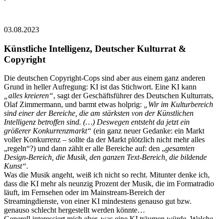
03.08.2023
Künstliche Intelligenz, Deutscher Kulturrat &
Copyright
Die deutschen Copyright-Cops sind aber aus einem ganz anderen
Grund in heller Aufregung: KI ist das Stichwort. Eine KI kann
„alles kreieren“
, sagt der Geschäftsführer des Deutschen Kulturrats,
Olaf Zimmermann, und barmt etwas holprig:
„Wir im Kulturbereich
sind einer der Bereiche, die am stärksten von der Künstlichen
Intelligenz betroffen sind. (…) Deswegen entsteht da jetzt ein
größerer Konkurrenzmarkt“
(ein ganz neuer Gedanke: ein Markt
voller Konkurrenz – sollte da der Markt plötzlich nicht mehr alles
„regeln“?) und dann zählt er alle Bereiche auf: den „
gesamten
Design-Bereich, die Musik, den ganzen Text-Bereich, die bildende
Kunst“.
Was die Musik angeht, weiß ich nicht so recht. Mitunter denke ich,
dass die KI mehr als neunzig Prozent der Musik, die im Formatradio
läuft, im Fernsehen oder im Mainstream-Bereich der
Streamingdienste, von einer KI mindestens genauso gut bzw.
genauso schlecht hergestellt werden könnte…
Generell interessiert mich eher, was eine KI träumen würde. Welche