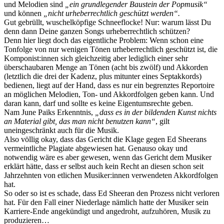
und Melodien sind
„ein grundlegender Baustein der Popmusik“
und können
„nicht urheberrechtlich geschützt werden“.
Gut gebrüllt, wuschelköpfige Schneeflocke! Nur: warum lässt Du
denn dann Deine ganzen Songs urheberrechtlich schützen?
Denn hier liegt doch das eigentliche Problem: Wenn schon eine
Tonfolge von nur wenigen Tönen urheberrechtlich geschützt ist, die
Komponist:innen sich gleichzeitig aber lediglich einer sehr
überschaubaren Menge an Tönen (acht bis zwölf) und Akkorden
(letztlich die drei der Kadenz, plus mitunter eines Septakkords)
bedienen, liegt auf der Hand, dass es nur ein begrenztes Reportoire
an möglichen Melodien, Ton- und Akkordfolgen geben kann. Und
daran kann, darf und sollte es keine Eigentumsrechte geben.
Nam June Paiks Erkenntnis,
„dass es in der bildenden Kunst nichts
an Material gibt, das man nicht benutzen kann“
, gilt
uneingeschränkt auch für die Musik.
Also völlig okay, dass das Gericht die Klage gegen Ed Sheerans
vermeintliche Plagiate abgewiesen hat. Genauso okay und
notwendig wäre es aber gewesen, wenn das Gericht dem Musiker
erklärt hätte, dass er selbst auch kein Recht an diesen schon seit
Jahrzehnten von etlichen Musiker:innen verwendeten Akkordfolgen
hat.
So oder so ist es schade, dass Ed Sheeran den Prozess nicht verloren
hat. Für den Fall einer Niederlage nämlich hatte der Musiker sein
Karriere-Ende angekündigt und angedroht, aufzuhören, Musik zu
produzieren…