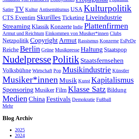
Kulturpolitik
TV
USA
Satire
Kultur
Antisemitismus
Skurilles
Liveindustrie
CTS Eventim
Ticketing
Plattenfirmen
Streaming
Klassik
Konzerte
Indie
Armut und Reichtum
Einkommen von Musiker*innen
Clubs
Copyright
Armut
Netzpolitik
Rassismus
Konzerne
EsPeDe
Berlin
Haltung
Reiche
Staatspop
Grüne
Musikpresse
Nudelpresse
Politik
Staatsfernsehen
Musikindustrie
Volksbühne
Wirtschaft
Pop
Künstler
Musiker*innen
Kapitalismus
Musik
Kunst
Klasse Satz
Sponsoring
Musiker
Film
Bildung
Medien
China
Festivals
Demokratie
Fußball
Mehr
Blog Archiv
2025
2024