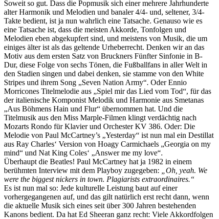
Soweit so gut. Dass die Popmusik sich einer mehrere Jahrhunderte
alter Harmonik und Melodien und banaler 4/4- und, seltener, 3/4-
Takte bedient, ist ja nun wahrlich eine Tatsache. Genauso wie es
eine Tatsache ist, dass die meisten Akkorde, Tonfolgen und
Melodien eben abgekupfert sind, und meistens von Musik, die um
einiges älter ist als das geltende Urheberrecht. Denken wir an das
Motiv aus dem ersten Satz von Bruckners Fünfter Sinfonie in B-
Dur, diese Folge von sechs Tönen, die Fußballfans in aller Welt in
den Stadien singen und dabei denken, sie stamme von den White
Stripes und ihrem Song „Seven Nation Army“. Oder Ennio
Morricones Titelmelodie aus „Spiel mir das Lied vom Tod“, für das
der italienische Komponist Melodik und Harmonie aus Smetanas
„Aus Böhmens Hain und Flur“ übernommen hat. Und die
Titelmusik aus den Miss Marple-Filmen klingt verdächtig nach
Mozarts Rondo für Klavier und Orchester KV 386. Oder: Die
Melodie von Paul McCartney’s „Yesterday“ ist nun mal ein Destillat
aus Ray Charles‘ Version von Hoagy Carmichaels „Georgia on my
mind“ und Nat King Coles‘ „Answer me my love“.
Überhaupt die Beatles! Paul McCartney hat ja 1982 in einem
berühmten Interview mit dem Playboy zugegeben:
„Oh, yeah. We
were the biggest nickers in town. Plagiarists extraordinaires.“
Es ist nun mal so: Jede kulturelle Leistung baut auf einer
vorhergegangenen auf, und das gilt natürlich erst recht dann, wenn
die aktuelle Musik sich eines seit über 300 Jahren bestehenden
Kanons bedient. Da hat Ed Sheeran ganz recht: Viele Akkordfolgen