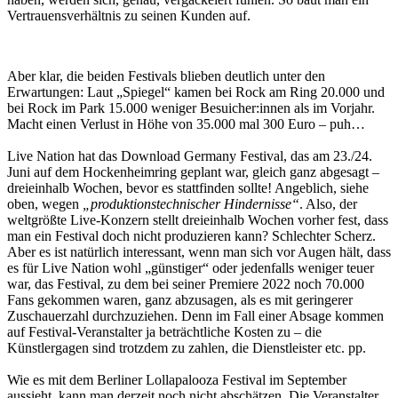
Vertrauensverhältnis zu seinen Kunden auf.
Aber klar, die beiden Festivals blieben deutlich unter den
Erwartungen: Laut „Spiegel“ kamen bei Rock am Ring 20.000 und
bei Rock im Park 15.000 weniger Besuicher:innen als im Vorjahr.
Macht einen Verlust in Höhe von 35.000 mal 300 Euro – puh…
Live Nation hat das Download Germany Festival, das am 23./24.
Juni auf dem Hockenheimring geplant war, gleich ganz abgesagt –
dreieinhalb Wochen, bevor es stattfinden sollte! Angeblich, siehe
oben, wegen
„produktionstechnischer Hindernisse“
. Also, der
weltgrößte Live-Konzern stellt dreieinhalb Wochen vorher fest, dass
man ein Festival doch nicht produzieren kann? Schlechter Scherz.
Aber es ist natürlich interessant, wenn man sich vor Augen hält, dass
es für Live Nation wohl „günstiger“ oder jedenfalls weniger teuer
war, das Festival, zu dem bei seiner Premiere 2022 noch 70.000
Fans gekommen waren, ganz abzusagen, als es mit geringerer
Zuschauerzahl durchzuziehen. Denn im Fall einer Absage kommen
auf Festival-Veranstalter ja beträchtliche Kosten zu – die
Künstlergagen sind trotzdem zu zahlen, die Dienstleister etc. pp.
Wie es mit dem Berliner Lollapalooza Festival im September
aussieht, kann man derzeit noch nicht abschätzen. Die Veranstalter