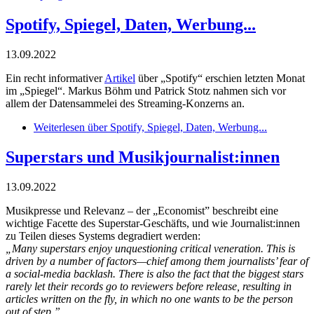
Spotify, Spiegel, Daten, Werbung...
13.09.2022
Ein recht informativer
Artikel
über „Spotify“ erschien letzten Monat
im „Spiegel“. Markus Böhm und Patrick Stotz nahmen sich vor
allem der Datensammelei des Streaming-Konzerns an.
Weiterlesen
über Spotify, Spiegel, Daten, Werbung...
Superstars und Musikjournalist:innen
13.09.2022
Musikpresse und Relevanz – der „Economist” beschreibt eine
wichtige Facette des Superstar-Geschäfts, und wie Journalist:innen
zu Teilen dieses Systems degradiert werden:
„Many superstars enjoy unquestioning critical veneration. This is
driven by a number of factors—chief among them journalists’ fear of
a social-media backlash. There is also the fact that the biggest stars
rarely let their records go to reviewers before release, resulting in
articles written on the fly, in which no one wants to be the person
out of step.”