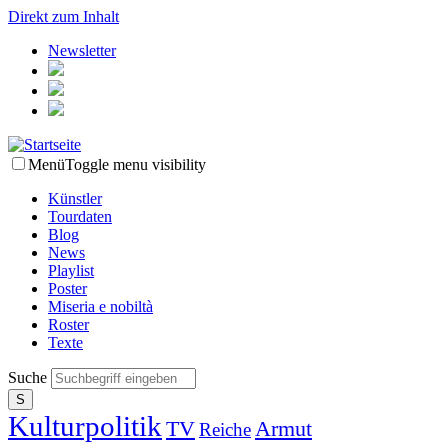
Direkt zum Inhalt
Newsletter
Menü
Toggle menu visibility
Künstler
Tourdaten
Blog
News
Playlist
Poster
Miseria e nobiltà
Roster
Texte
Suche
Kulturpolitik
TV
Armut
Reiche