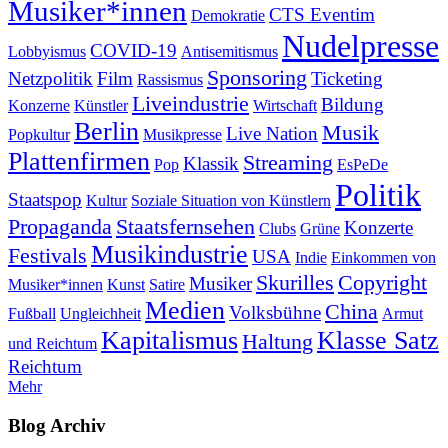
Musiker*innen
CTS Eventim
Demokratie
Nudelpresse
COVID-19
Lobbyismus
Antisemitismus
Sponsoring
Netzpolitik
Film
Ticketing
Rassismus
Liveindustrie
Bildung
Konzerne
Künstler
Wirtschaft
Berlin
Musik
Live Nation
Popkultur
Musikpresse
Plattenfirmen
Streaming
Klassik
Pop
EsPeDe
Politik
Staatspop
Kultur
Soziale Situation von Künstlern
Propaganda
Staatsfernsehen
Konzerte
Clubs
Grüne
Musikindustrie
Festivals
USA
Indie
Einkommen von
Skurilles
Copyright
Musiker
Musiker*innen
Kunst
Satire
Medien
China
Volksbühne
Fußball
Ungleichheit
Armut
Kapitalismus
Klasse Satz
Haltung
und Reichtum
Reichtum
Mehr
Blog Archiv