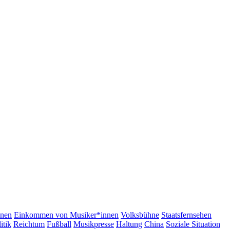
nnen
Einkommen von Musiker*innen
Volksbühne
Staatsfernsehen
itik
Reichtum
Fußball
Musikpresse
Haltung
China
Soziale Situation