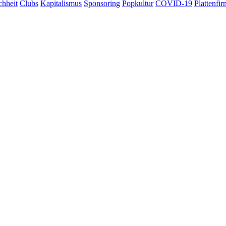
chheit
Clubs
Kapitalismus
Sponsoring
Popkultur
COVID-19
Plattenfi