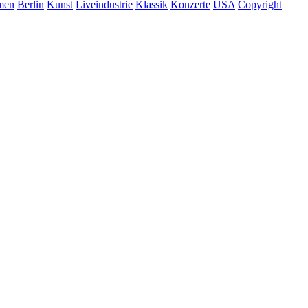
rmen
Berlin
Kunst
Liveindustrie
Klassik
Konzerte
USA
Copyright