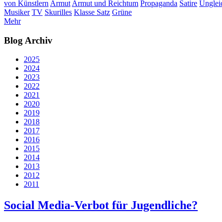
von Künstlern
Armut
Armut und Reichtum
Propaganda
Satire
Unglei
Musiker
TV
Skurilles
Klasse Satz
Grüne
Mehr
Blog Archiv
2025
2024
2023
2022
2021
2020
2019
2018
2017
2016
2015
2014
2013
2012
2011
Social Media-Verbot für Jugendliche?