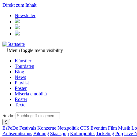
Direkt zum Inhalt
Newsletter
Menü
Toggle menu visibility
Künstler
Tourdaten
Blog
News
Playlist
Poster
Miseria e nobiltà
Roster
Texte
Suche
EsPeDe
Festivals
Konzerne
Netzpolitik
CTS Eventim
Film
Musik
Lo
Antisemitismus
Bildung
Staatspop
Kulturpolitik
Ticketing
Pop
Live N