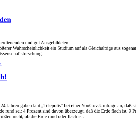
nden
rverdienenden und gut Ausgebildeten.
ßerer Wahrscheinlichkeit ein Studium auf als Gleichaltrige aus sogenan
issenschaftsforschung.
n
ch!
24 Jahren gaben laut „Telepolis“ bei einer YouGov-Umfrage an, daß si
rde rund sei: 4 Prozent sind davon überzeugt, daß die Erde flach ist, 9 P
ßten nicht, ob die Erde rund oder flach ist.