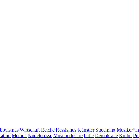
bbyismus
Wirtschaft
Reiche
Rassismus
Künstler
Streaming
Musiker*i
ation
Medien
Nudelpresse
Musikindustrie
Indie
Demokratie
Kultur
Pol