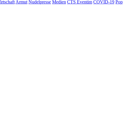
rtschaft
Armut
Nudelpresse
Medien
CTS Eventim
COVID-19
Pop