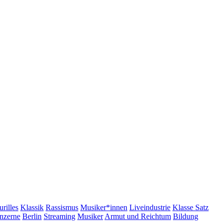
urilles
Klassik
Rassismus
Musiker*innen
Liveindustrie
Klasse Satz
nzerne
Berlin
Streaming
Musiker
Armut und Reichtum
Bildung