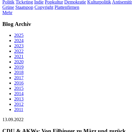
Politik
Ticketing
Indie
Popkultur
Demokratie
Kulturpolitik
Antisemit
Grüne
Staatspop
Copyright
Plattenfirmen
Mehr
Blog Archiv
2025
2024
2023
2022
2021
2020
2019
2018
2017
2016
2015
2014
2013
2012
2011
13.09.2022
CDU & AKWs: Von Filbinger zu März und zurück