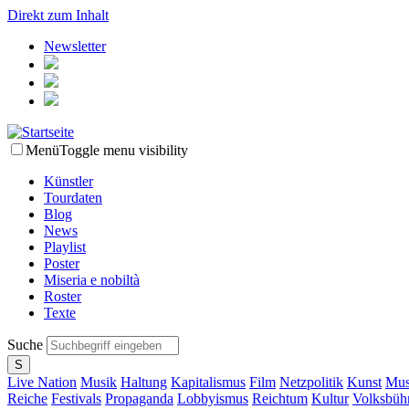
Direkt zum Inhalt
Newsletter
Menü
Toggle menu visibility
Künstler
Tourdaten
Blog
News
Playlist
Poster
Miseria e nobiltà
Roster
Texte
Suche
Live Nation
Musik
Haltung
Kapitalismus
Film
Netzpolitik
Kunst
Mus
Reiche
Festivals
Propaganda
Lobbyismus
Reichtum
Kultur
Volksbüh