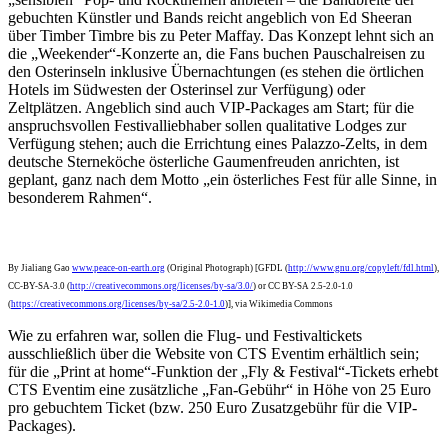
gebuchten Künstler und Bands reicht angeblich von Ed Sheeran
über Timber Timbre bis zu Peter Maffay. Das Konzept lehnt sich an
die „Weekender“-Konzerte an, die Fans buchen Pauschalreisen zu
den Osterinseln inklusive Übernachtungen (es stehen die örtlichen
Hotels im Südwesten der Osterinsel zur Verfügung) oder
Zeltplätzen. Angeblich sind auch VIP-Packages am Start; für die
anspruchsvollen Festivalliebhaber sollen qualitative Lodges zur
Verfügung stehen; auch die Errichtung eines Palazzo-Zelts, in dem
deutsche Sterneköche österliche Gaumenfreuden anrichten, ist
geplant, ganz nach dem Motto „ein österliches Fest für alle Sinne, in
besonderem Rahmen“.
By Jialiang Gao
www.peace-on-earth.org
(Original Photograph) [GFDL (
http://www.gnu.org/copyleft/fdl.html
),
CC-BY-SA-3.0 (
http://creativecommons.org/licenses/by-sa/3.0/
) or CC BY-SA 2.5-2.0-1.0
(
https://creativecommons.org/licenses/by-sa/2.5-2.0-1.0
)], via Wikimedia Commons
Wie zu erfahren war, sollen die Flug- und Festivaltickets
ausschließlich über die Website von CTS Eventim erhältlich sein;
für die „Print at home“-Funktion der „Fly & Festival“-Tickets erhebt
CTS Eventim eine zusätzliche „Fan-Gebühr“ in Höhe von 25 Euro
pro gebuchtem Ticket (bzw. 250 Euro Zusatzgebühr für die VIP-
Packages).