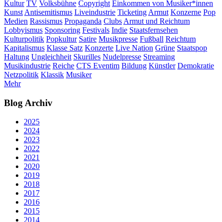
Kultur
TV
Volksbühne
Copyright
Einkommen von Musiker*innen
Kunst
Antisemitismus
Liveindustrie
Ticketing
Armut
Konzerne
Pop
Medien
Rassismus
Propaganda
Clubs
Armut und Reichtum
Lobbyismus
Sponsoring
Festivals
Indie
Staatsfernsehen
Kulturpolitik
Popkultur
Satire
Musikpresse
Fußball
Reichtum
Kapitalismus
Klasse Satz
Konzerte
Live Nation
Grüne
Staatspop
Haltung
Ungleichheit
Skurilles
Nudelpresse
Streaming
Musikindustrie
Reiche
CTS Eventim
Bildung
Künstler
Demokratie
Netzpolitik
Klassik
Musiker
Mehr
Blog Archiv
2025
2024
2023
2022
2021
2020
2019
2018
2017
2016
2015
2014