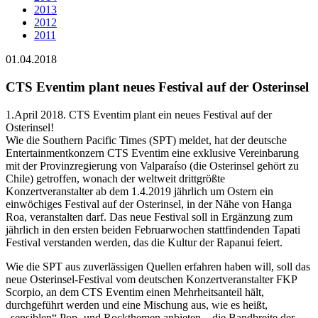
2013
2012
2011
01.04.2018
CTS Eventim plant neues Festival auf der Osterinsel
1.April 2018. CTS Eventim plant ein neues Festival auf der
Osterinsel!
Wie die Southern Pacific Times (SPT) meldet, hat der deutsche
Entertainmentkonzern CTS Eventim eine exklusive Vereinbarung
mit der Provinzregierung von Valparaíso (die Osterinsel gehört zu
Chile) getroffen, wonach der weltweit drittgrößte
Konzertveranstalter ab dem 1.4.2019 jährlich um Ostern ein
einwöchiges Festival auf der Osterinsel, in der Nähe von Hanga
Roa, veranstalten darf. Das neue Festival soll in Ergänzung zum
jährlich in den ersten beiden Februarwochen stattfindenden Tapati
Festival verstanden werden, das die Kultur der Rapanui feiert.
Wie die SPT aus zuverlässigen Quellen erfahren haben will, soll das
neue Osterinsel-Festival vom deutschen Konzertveranstalter FKP
Scorpio, an dem CTS Eventim einen Mehrheitsanteil hält,
durchgeführt werden und eine Mischung aus, wie es heißt,
„sensiblen“ Pop- und Rockthemen anbieten – die Bandbreite der