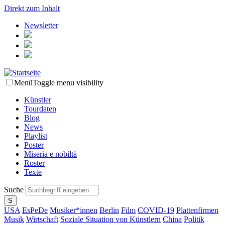
Direkt zum Inhalt
Newsletter
Menü
Toggle menu visibility
Künstler
Tourdaten
Blog
News
Playlist
Poster
Miseria e nobiltà
Roster
Texte
Suche
USA
EsPeDe
Musiker*innen
Berlin
Film
COVID-19
Plattenfirmen
Musik
Wirtschaft
Soziale Situation von Künstlern
China
Politik