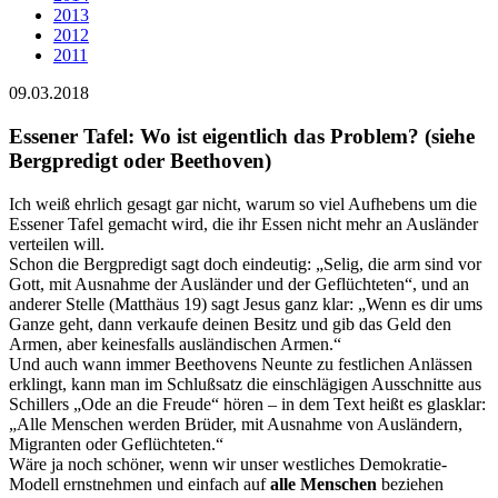
2013
2012
2011
09.03.2018
Essener Tafel: Wo ist eigentlich das Problem? (siehe
Bergpredigt oder Beethoven)
Ich weiß ehrlich gesagt gar nicht, warum so viel Aufhebens um die
Essener Tafel gemacht wird, die ihr Essen nicht mehr an Ausländer
verteilen will.
Schon die Bergpredigt sagt doch eindeutig: „Selig, die arm sind vor
Gott, mit Ausnahme der Ausländer und der Geflüchteten“, und an
anderer Stelle (Matthäus 19) sagt Jesus ganz klar: „Wenn es dir ums
Ganze geht, dann verkaufe deinen Besitz und gib das Geld den
Armen, aber keinesfalls ausländischen Armen.“
Und auch wann immer Beethovens Neunte zu festlichen Anlässen
erklingt, kann man im Schlußsatz die einschlägigen Ausschnitte aus
Schillers „Ode an die Freude“ hören – in dem Text heißt es glasklar:
„Alle Menschen werden Brüder, mit Ausnahme von Ausländern,
Migranten oder Geflüchteten.“
Wäre ja noch schöner, wenn wir unser westliches Demokratie-
Modell ernstnehmen und einfach auf
alle Menschen
beziehen