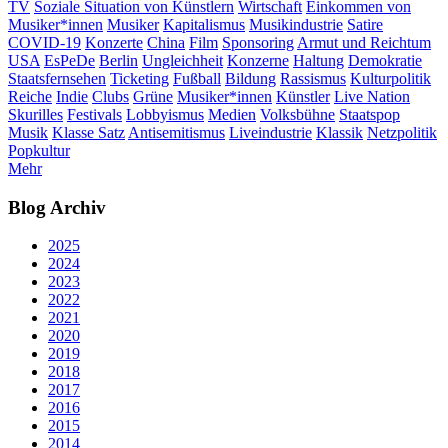
TV
Soziale Situation von Künstlern
Wirtschaft
Einkommen von
Musiker*innen
Musiker
Kapitalismus
Musikindustrie
Satire
COVID-19
Konzerte
China
Film
Sponsoring
Armut und Reichtum
USA
EsPeDe
Berlin
Ungleichheit
Konzerne
Haltung
Demokratie
Staatsfernsehen
Ticketing
Fußball
Bildung
Rassismus
Kulturpolitik
Reiche
Indie
Clubs
Grüne
Musiker*innen
Künstler
Live Nation
Skurilles
Festivals
Lobbyismus
Medien
Volksbühne
Staatspop
Musik
Klasse Satz
Antisemitismus
Liveindustrie
Klassik
Netzpolitik
Popkultur
Mehr
Blog Archiv
2025
2024
2023
2022
2021
2020
2019
2018
2017
2016
2015
2014