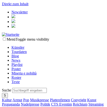
Direkt zum Inhalt
Newsletter
Menü
Toggle menu visibility
Künstler
Tourdaten
Blog
News
Playlist
Poster
Miseria e nobiltà
Roster
Texte
Suche
Kultur
Armut
Pop
Musikpresse
Plattenfirmen
Copyright
Kunst
Propaganda
Nudelpresse
Politik
CTS Eventim
Reichtum
Streaming