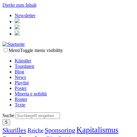
Direkt zum Inhalt
Newsletter
Menü
Toggle menu visibility
Künstler
Tourdaten
Blog
News
Playlist
Poster
Miseria e nobiltà
Roster
Texte
Suche
Kapitalismus
Skurilles
Sponsoring
Reiche