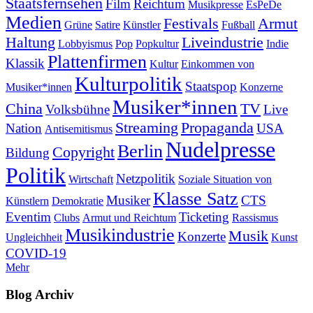
Staatsfernsehen
Film
Reichtum
Musikpresse
EsPeDe
Medien
Festivals
Armut
Grüne
Satire
Künstler
Fußball
Haltung
Liveindustrie
Lobbyismus
Pop
Popkultur
Indie
Plattenfirmen
Klassik
Kultur
Einkommen von
Kulturpolitik
Staatspop
Musiker*innen
Konzerne
Musiker*innen
China
TV
Volksbühne
Live
Streaming
Propaganda
Nation
USA
Antisemitismus
Nudelpresse
Berlin
Copyright
Bildung
Politik
Netzpolitik
Wirtschaft
Soziale Situation von
Klasse Satz
Musiker
CTS
Künstlern
Demokratie
Eventim
Ticketing
Clubs
Armut und Reichtum
Rassismus
Musikindustrie
Musik
Konzerte
Ungleichheit
Kunst
COVID-19
Mehr
Blog Archiv