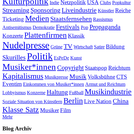
Kulturpolitik
Netzpolitik
USA
Indie
Clubs
Popkultur
Streaming
Sponsoring
Liveindustrie
Reiche
Künstler
Medien
Staatsfernsehen
Ticketing
Rassismus
Festivals
Propaganda
Antisemitismus
Demokratie
Pop
Plattenfirmen
Konzerte
Klassik
Nudelpresse
TV
Bildung
Grüne
Wirtschaft
Satire
Politik
Skurilles
EsPeDe
Kunst
Musiker*innen
Copyright
Staatspop
Reichtum
Kapitalismus
Musik
Volksbühne
CTS
Musikpresse
Eventim
Einkommen von Musiker*innen
Armut und Reichtum
Musikindustrie
Haltung
Lobbyismus
Konzerne
Fußball
Berlin
China
Live Nation
Soziale Situation von Künstlern
Klasse Satz
Musiker
Film
Mehr
Blog Archiv