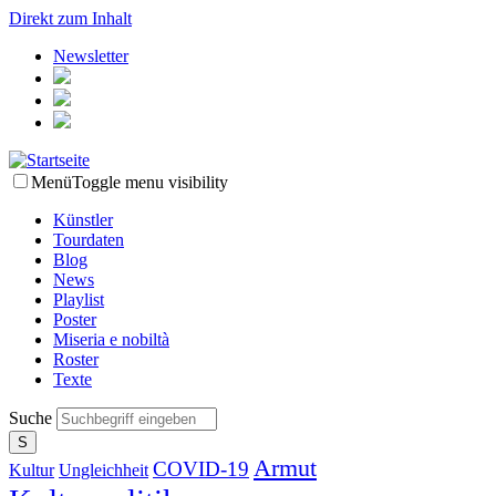
Direkt zum Inhalt
Newsletter
Menü
Toggle menu visibility
Künstler
Tourdaten
Blog
News
Playlist
Poster
Miseria e nobiltà
Roster
Texte
Suche
Armut
COVID-19
Kultur
Ungleichheit