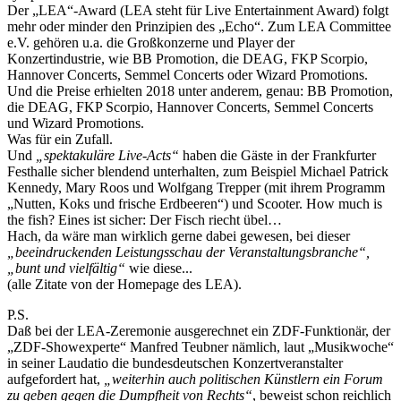
Der „LEA“-Award (LEA steht für Live Entertainment Award) folgt
mehr oder minder den Prinzipien des „Echo“. Zum LEA Committee
e.V. gehören u.a. die Großkonzerne und Player der
Konzertindustrie, wie BB Promotion, die DEAG, FKP Scorpio,
Hannover Concerts, Semmel Concerts oder Wizard Promotions.
Und die Preise erhielten 2018 unter anderem, genau: BB Promotion,
die DEAG, FKP Scorpio, Hannover Concerts, Semmel Concerts
und Wizard Promotions.
Was für ein Zufall.
Und
„spektakuläre Live-Acts“
haben die Gäste in der Frankfurter
Festhalle sicher blendend unterhalten, zum Beispiel Michael Patrick
Kennedy, Mary Roos und Wolfgang Trepper (mit ihrem Programm
„Nutten, Koks und frische Erdbeeren“) und Scooter. How much is
the fish? Eines ist sicher: Der Fisch riecht übel…
Hach, da wäre man wirklich gerne dabei gewesen, bei dieser
„beeindruckenden Leistungsschau der Veranstaltungsbranche“,
„bunt und vielfältig“
wie diese...
(alle Zitate von der Homepage des LEA).
P.S.
Daß bei der LEA-Zeremonie ausgerechnet ein ZDF-Funktionär, der
„ZDF-Showexperte“ Manfred Teubner nämlich, laut „Musikwoche“
in seiner Laudatio die bundesdeutschen Konzertveranstalter
aufgefordert hat,
„weiterhin auch politischen Künstlern ein Forum
zu geben gegen die Dumpfheit von Rechts“
, beweist schon reichlich