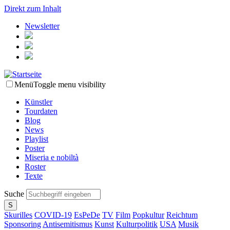
Direkt zum Inhalt
Newsletter
Menü
Toggle menu visibility
Künstler
Tourdaten
Blog
News
Playlist
Poster
Miseria e nobiltà
Roster
Texte
Suche
Skurilles
COVID-19
EsPeDe
TV
Film
Popkultur
Reichtum
Sponsoring
Antisemitismus
Kunst
Kulturpolitik
USA
Musik