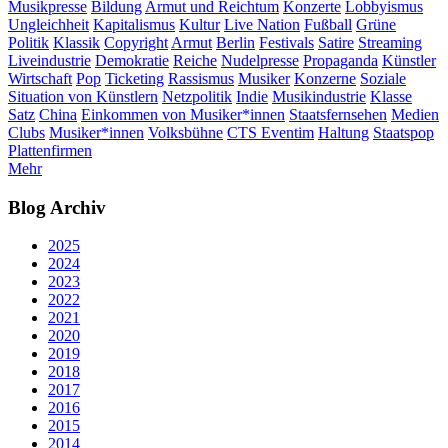
Musikpresse
Bildung
Armut und Reichtum
Konzerte
Lobbyismus
Ungleichheit
Kapitalismus
Kultur
Live Nation
Fußball
Grüne
Politik
Klassik
Copyright
Armut
Berlin
Festivals
Satire
Streaming
Liveindustrie
Demokratie
Reiche
Nudelpresse
Propaganda
Künstler
Wirtschaft
Pop
Ticketing
Rassismus
Musiker
Konzerne
Soziale
Situation von Künstlern
Netzpolitik
Indie
Musikindustrie
Klasse
Satz
China
Einkommen von Musiker*innen
Staatsfernsehen
Medien
Clubs
Musiker*innen
Volksbühne
CTS Eventim
Haltung
Staatspop
Plattenfirmen
Mehr
Blog Archiv
2025
2024
2023
2022
2021
2020
2019
2018
2017
2016
2015
2014