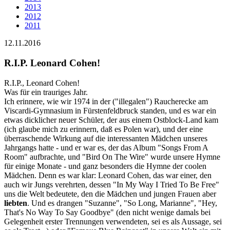
2013
2012
2011
12.11.2016
R.I.P. Leonard Cohen!
R.I.P., Leonard Cohen!
Was für ein trauriges Jahr.
Ich erinnere, wie wir 1974 in der ("illegalen") Raucherecke am
Viscardi-Gymnasium in Fürstenfeldbruck standen, und es war ein
etwas dicklicher neuer Schüler, der aus einem Ostblock-Land kam
(ich glaube mich zu erinnern, daß es Polen war), und der eine
überraschende Wirkung auf die interessanten Mädchen unseres
Jahrgangs hatte - und er war es, der das Album "Songs From A
Room" aufbrachte, und "Bird On The Wire" wurde unsere Hymne
für einige Monate - und ganz besonders die Hymne der coolen
Mädchen. Denn es war klar: Leonard Cohen, das war einer, den
auch wir Jungs verehrten, dessen "In My Way I Tried To Be Free"
uns die Welt bedeutete, den die Mädchen und jungen Frauen aber
liebten
. Und es drangen "Suzanne", "So Long, Marianne", "Hey,
That's No Way To Say Goodbye" (den nicht wenige damals bei
Gelegenheit erster Trennungen verwendeten, sei es als Aussage, sei