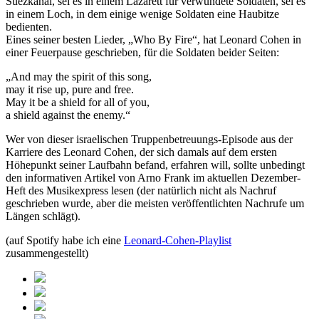
Suezkanal, sei es in einem Lazarett für verwundete Soldaten, sei es
in einem Loch, in dem einige wenige Soldaten eine Haubitze
bedienten.
Eines seiner besten Lieder, „Who By Fire“, hat Leonard Cohen in
einer Feuerpause geschrieben, für die Soldaten beider Seiten:
„And may the spirit of this song,
may it rise up, pure and free.
May it be a shield for all of you,
a shield against the enemy.“
Wer von dieser israelischen Truppenbetreuungs-Episode aus der
Karriere des Leonard Cohen, der sich damals auf dem ersten
Höhepunkt seiner Laufbahn befand, erfahren will, sollte unbedingt
den informativen Artikel von Arno Frank im aktuellen Dezember-
Heft des Musikexpress lesen (der natürlich nicht als Nachruf
geschrieben wurde, aber die meisten veröffentlichten Nachrufe um
Längen schlägt).
(auf Spotify habe ich eine
Leonard-Cohen-Playlist
zusammengestellt)