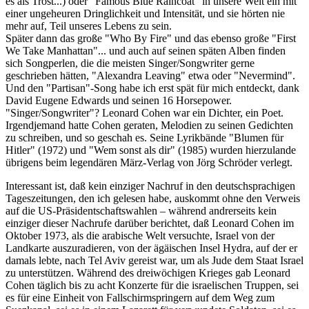
es als Trost...) oder "Famous Blue Raincoat" in unsere Welt ein mit
einer ungeheuren Dringlichkeit und Intensität, und sie hörten nie
mehr auf, Teil unseres Lebens zu sein.
Später dann das große "Who By Fire" und das ebenso große "First
We Take Manhattan"... und auch auf seinen späten Alben finden
sich Songperlen, die die meisten Singer/Songwriter gerne
geschrieben hätten, "Alexandra Leaving" etwa oder "Nevermind".
Und den "Partisan"-Song habe ich erst spät für mich entdeckt, dank
David Eugene Edwards und seinen 16 Horsepower.
"Singer/Songwriter"? Leonard Cohen war ein Dichter, ein Poet.
Irgendjemand hatte Cohen geraten, Melodien zu seinen Gedichten
zu schreiben, und so geschah es. Seine Lyrikbände "Blumen für
Hitler" (1972) und "Wem sonst als dir" (1985) wurden hierzulande
übrigens beim legendären März-Verlag von Jörg Schröder verlegt.
Interessant ist, daß kein einziger Nachruf in den deutschsprachigen
Tageszeitungen, den ich gelesen habe, auskommt ohne den Verweis
auf die US-Präsidentschaftswahlen – während andrerseits kein
einziger dieser Nachrufe darüber berichtet, daß Leonard Cohen im
Oktober 1973, als die arabische Welt versuchte, Israel von der
Landkarte auszuradieren, von der ägäischen Insel Hydra, auf der er
damals lebte, nach Tel Aviv gereist war, um als Jude dem Staat Israel
zu unterstützen. Während des dreiwöchigen Krieges gab Leonard
Cohen täglich bis zu acht Konzerte für die israelischen Truppen, sei
es für eine Einheit von Fallschirmspringern auf dem Weg zum