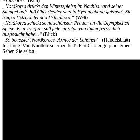
Armee los!“
(Bild)
„Nordkorea drückt den Winterspielen im Nachbarland seinen
Stempel auf: 200 Cheerleader sind in Pyeongchang gelandet. Sie
tragen Pelzmäntel und Fellmützen.“
(Welt)
„Nordkorea schickt seine schönsten Frauen an die Olympischen
Spiele. Kim Jong-un soll jede einzelne von ihnen persönlich
ausgesucht haben.“
(Blick)
„So begeistert Nordkoreas ‚Armee der Schönen’“
(Handelsblatt)
Ich finde: Von Nordkorea lernen heißt Fan-Choreographie lernen:
Sehen Sie selbst.