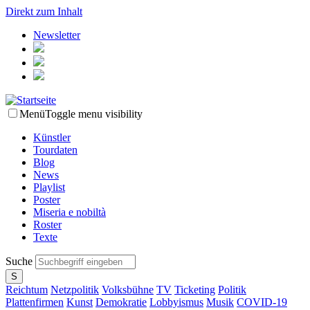
Direkt zum Inhalt
Newsletter
Menü
Toggle menu visibility
Künstler
Tourdaten
Blog
News
Playlist
Poster
Miseria e nobiltà
Roster
Texte
Suche
Reichtum
Netzpolitik
Volksbühne
TV
Ticketing
Politik
Plattenfirmen
Kunst
Demokratie
Lobbyismus
Musik
COVID-19