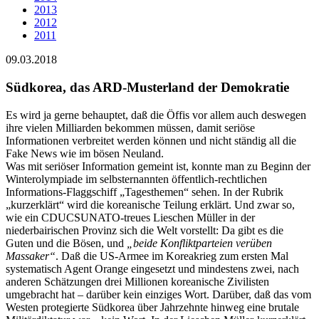
2013
2012
2011
09.03.2018
Südkorea, das ARD-Musterland der Demokratie
Es wird ja gerne behauptet, daß die Öffis vor allem auch deswegen
ihre vielen Milliarden bekommen müssen, damit seriöse
Informationen verbreitet werden können und nicht ständig all die
Fake News wie im bösen Neuland.
Was mit seriöser Information gemeint ist, konnte man zu Beginn der
Winterolympiade im selbsternannten öffentlich-rechtlichen
Informations-Flaggschiff „Tagesthemen“ sehen. In der Rubrik
„kurzerklärt“ wird die koreanische Teilung erklärt. Und zwar so,
wie ein CDUCSUNATO-treues Lieschen Müller in der
niederbairischen Provinz sich die Welt vorstellt: Da gibt es die
Guten und die Bösen, und
„beide Konfliktparteien verüben
Massaker“
. Daß die US-Armee im Koreakrieg zum ersten Mal
systematisch Agent Orange eingesetzt und mindestens zwei, nach
anderen Schätzungen drei Millionen koreanische Zivilisten
umgebracht hat – darüber kein einziges Wort. Darüber, daß das vom
Westen protegierte Südkorea über Jahrzehnte hinweg eine brutale