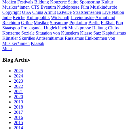
Medien
Festivals
Bildung
Konzerte
Satire
Sponsoring
Kultur
Musiker*innen
CTS Eventim
Nudelpresse
Film
Musikindustrie
Copyright
USA
China
Armut
EsPeDe
Staatsfernsehen
Live Nation
Indie
Reiche
Kulturpolitik
Wirtschaft
Liveindustrie
Armut und
Reichtum
Grüne
Musiker
Streaming
Popkultur
Berlin
Fußball
Pop
Staatspop
Propaganda
Ungleichheit
Musikpresse
Haltung
Clubs
Konzerne
Soziale Situation von Künstlern
Klasse Satz
Kapitalismus
Künstler
Skurilles
Antisemitismus
Rassismus
Einkommen von
Musiker*innen
Klassik
Mehr
Blog Archiv
2025
2024
2023
2022
2021
2020
2019
2018
2017
2016
2015
2014