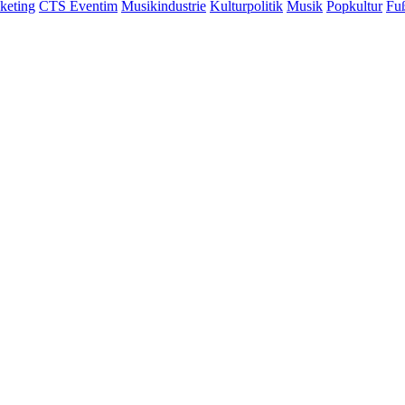
keting
CTS Eventim
Musikindustrie
Kulturpolitik
Musik
Popkultur
Fuß