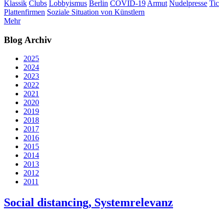
Klassik
Clubs
Lobbyismus
Berlin
COVID-19
Armut
Nudelpresse
Tic
Plattenfirmen
Soziale Situation von Künstlern
Mehr
Blog Archiv
2025
2024
2023
2022
2021
2020
2019
2018
2017
2016
2015
2014
2013
2012
2011
Social distancing, Systemrelevanz