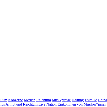
Film
Konzerne
Medien
Reichtum
Musikpresse
Haltung
EsPeDe
China
mus
Armut und Reichtum
Live Nation
Einkommen von Musiker*innen