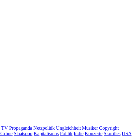
TV
Propaganda
Netzpolitik
Ungleichheit
Musiker
Copyright
Grüne
Staatspop
Kapitalismus
Politik
Indie
Konzerte
Skurilles
USA