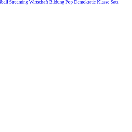
ball
Streaming
Wirtschaft
Bildung
Pop
Demokratie
Klasse Satz