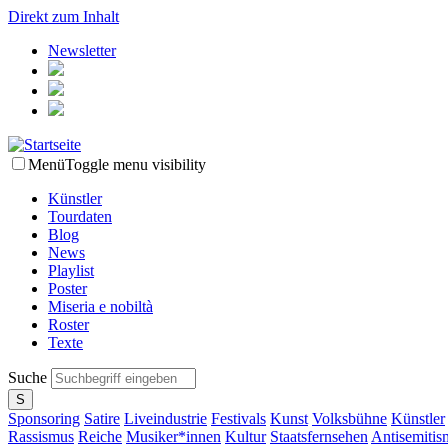
Direkt zum Inhalt
Newsletter
Menü
Toggle menu visibility
Künstler
Tourdaten
Blog
News
Playlist
Poster
Miseria e nobiltà
Roster
Texte
Suche
Sponsoring
Satire
Liveindustrie
Festivals
Kunst
Volksbühne
Künstler
Rassismus
Reiche
Musiker*innen
Kultur
Staatsfernsehen
Antisemitis