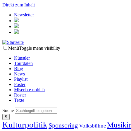
Direkt zum Inhalt
Newsletter
Menü
Toggle menu visibility
Künstler
Tourdaten
Blog
News
Playlist
Poster
Miseria e nobiltà
Roster
Texte
Suche
Kulturpolitik
Musikin
Sponsoring
Volksbühne