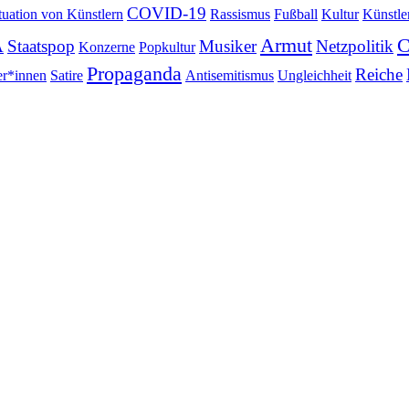
COVID-19
tuation von Künstlern
Rassismus
Fußball
Kultur
Künstle
Armut
C
A
Staatspop
Musiker
Netzpolitik
Konzerne
Popkultur
Propaganda
Reiche
r*innen
Satire
Antisemitismus
Ungleichheit