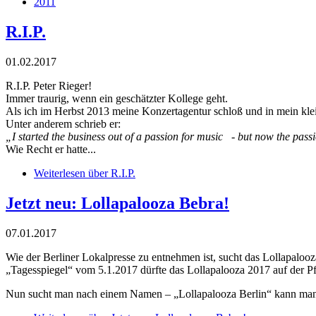
2011
R.I.P.
01.02.2017
R.I.P. Peter Rieger!
Immer traurig, wenn ein geschätzter Kollege geht.
Als ich im Herbst 2013 meine Konzertagentur schloß und in mein klei
Unter anderem schrieb er:
„I started the business out of a passion for music - but now the pass
Wie Recht er hatte...
Weiterlesen
über R.I.P.
Jetzt neu: Lollapalooza Bebra!
07.01.2017
Wie der Berliner Lokalpresse zu entnehmen ist, sucht das Lollapalooz
„Tagesspiegel“ vom 5.1.2017 dürfte das Lollapalooza 2017 auf der P
Nun sucht man nach einem Namen – „Lollapalooza Berlin“ kann man es 