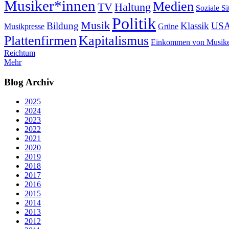
Musiker*innen
Medien
TV
Haltung
Soziale Si
Politik
Musik
Bildung
Klassik
US
Musikpresse
Grüne
Plattenfirmen
Kapitalismus
Einkommen von Musike
Reichtum
Mehr
Blog Archiv
2025
2024
2023
2022
2021
2020
2019
2018
2017
2016
2015
2014
2013
2012